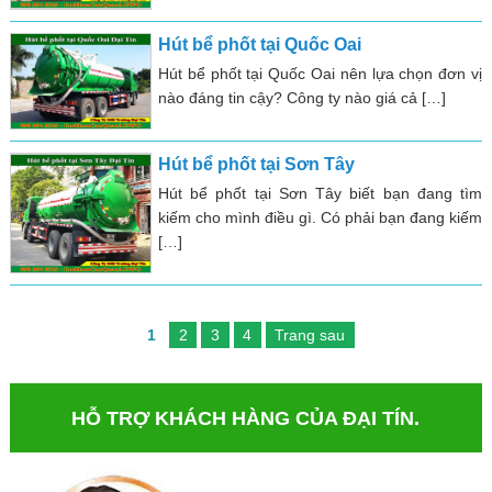
Hút bể phốt tại Quốc Oai
Hút bể phốt tại Quốc Oai nên lựa chọn đơn vị
nào đáng tin cậy? Công ty nào giá cả […]
Hút bể phốt tại Sơn Tây
Hút bể phốt tại Sơn Tây biết bạn đang tìm
kiếm cho mình điều gì. Có phải bạn đang kiếm
[…]
1
2
3
4
Trang sau
HỖ TRỢ KHÁCH HÀNG CỦA ĐẠI TÍN.