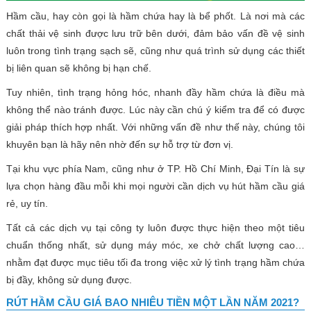
Hầm cầu, hay còn gọi là hầm chứa hay là bể phốt. Là nơi mà các
chất thải vệ sinh được lưu trữ bên dưới, đảm bảo vấn đề vệ sinh
luôn trong tình trạng sạch sẽ, cũng như quá trình sử dụng các thiết
bị liên quan sẽ không bị hạn chế.
Tuy nhiên, tình trạng hỏng hóc, nhanh đầy hầm chứa là điều mà
không thể nào tránh được. Lúc này cần chú ý kiểm tra để có được
giải pháp thích hợp nhất. Với những vấn đề như thế này, chúng tôi
khuyên bạn là hãy nên nhờ đến sự hỗ trợ từ đơn vị.
Tại khu vực phía Nam, cũng như ở TP. Hồ Chí Minh, Đại Tín là sự
lựa chọn hàng đầu mỗi khi mọi người cần dịch vụ hút hầm cầu giá
rẻ, uy tín.
Tất cả các dịch vụ tại công ty luôn được thực hiện theo một tiêu
chuẩn thống nhất, sử dụng máy móc, xe chở chất lượng cao…
nhằm đạt được mục tiêu tối đa trong việc xử lý tình trạng hầm chứa
bị đầy, không sử dụng được.
RÚT HẦM CẦU GIÁ BAO NHIÊU TIỀN MỘT LẦN NĂM 2021?