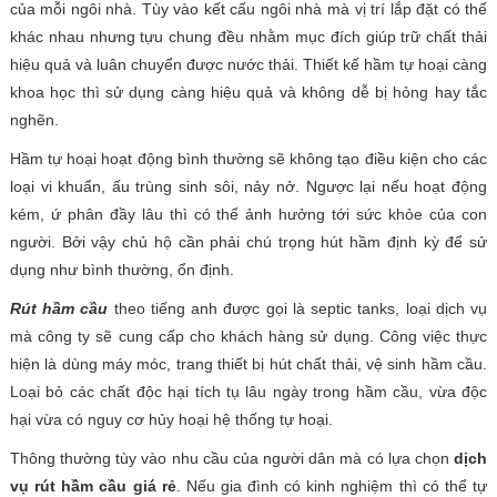
của mỗi ngôi nhà. Tùy vào kết cấu ngôi nhà mà vị trí lắp đặt có thể
khác nhau nhưng tựu chung đều nhằm mục đích giúp trữ chất thải
hiệu quả và luân chuyển được nước thải. Thiết kế hầm tự hoại càng
khoa học thì sử dụng càng hiệu quả và không dễ bị hỏng hay tắc
nghẽn.
Hầm tự hoại hoạt động bình thường sẽ không tạo điều kiện cho các
loại vi khuẩn, ấu trùng sinh sôi, nảy nở. Ngược lại nếu hoạt động
kém, ứ phân đầy lâu thì có thể ảnh hưởng tới sức khỏe của con
người. Bởi vậy chủ hộ cần phải chú trọng hút hầm định kỳ để sử
dụng như bình thường, ổn định.
Rút hầm cầu
theo tiếng anh được gọi là septic tanks, loại dịch vụ
mà công ty sẽ cung cấp cho khách hàng sử dụng. Công việc thực
hiện là dùng máy móc, trang thiết bị hút chất thải, vệ sinh hầm cầu.
Loại bỏ các chất độc hại tích tụ lâu ngày trong hầm cầu, vừa độc
hại vừa có nguy cơ hủy hoại hệ thống tự hoại.
Thông thường tùy vào nhu cầu của người dân mà có lựa chọn
dịch
vụ rút hầm cầu giá rẻ
. Nếu gia đình có kinh nghiệm thì có thể tự