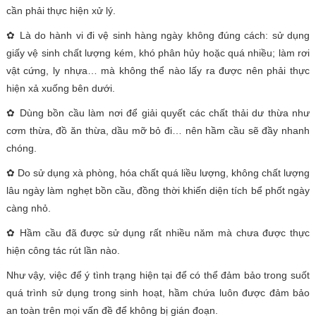
cần phải thực hiện xử lý.
✿ Là do hành vi đi vệ sinh hàng ngày không đúng cách: sử dụng
giấy vệ sinh chất lượng kém, khó phân hủy hoặc quá nhiều; làm rơi
vật cứng, ly nhựa… mà không thể nào lấy ra được nên phải thực
hiện xả xuống bên dưới.
✿ Dùng bồn cầu làm nơi để giải quyết các chất thải dư thừa như
cơm thừa, đồ ăn thừa, dầu mỡ bỏ đi… nên hầm cầu sẽ đầy nhanh
chóng.
✿ Do sử dụng xà phòng, hóa chất quá liều lượng, không chất lượng
lâu ngày làm nghẹt bồn cầu, đồng thời khiến diện tích bể phốt ngày
càng nhỏ.
✿ Hầm cầu đã được sử dụng rất nhiều năm mà chưa được thực
hiện công tác rút lần nào.
Như vậy, việc để ý tình trạng hiện tại để có thể đảm bảo trong suốt
quá trình sử dụng trong sinh hoạt, hầm chứa luôn được đảm bảo
an toàn trên mọi vấn đề để không bị gián đoạn.