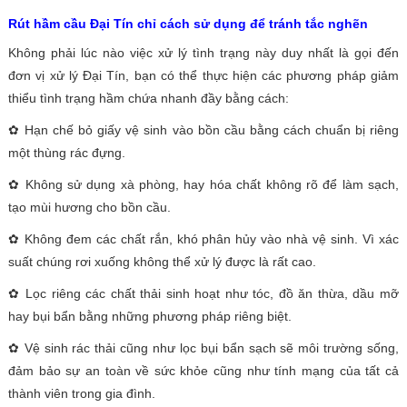
Rút hầm cầu Đại Tín chỉ cách sử dụng để tránh tắc nghẽn
Không phải lúc nào việc xử lý tình trạng này duy nhất là gọi đến
đơn vị xử lý Đại Tín, bạn có thể thực hiện các phương pháp giảm
thiểu tình trạng hầm chứa nhanh đầy bằng cách:
✿ Hạn chế bỏ giấy vệ sinh vào bồn cầu bằng cách chuẩn bị riêng
một thùng rác đựng.
✿ Không sử dụng xà phòng, hay hóa chất không rõ để làm sạch,
tạo mùi hương cho bồn cầu.
✿ Không đem các chất rắn, khó phân hủy vào nhà vệ sinh. Vì xác
suất chúng rơi xuống không thể xử lý được là rất cao.
✿ Lọc riêng các chất thải sinh hoạt như tóc, đồ ăn thừa, dầu mỡ
hay bụi bẩn bằng những phương pháp riêng biệt.
✿ Vệ sinh rác thải cũng như lọc bụi bẩn sạch sẽ môi trường sống,
đảm bảo sự an toàn về sức khỏe cũng như tính mạng của tất cả
thành viên trong gia đình.