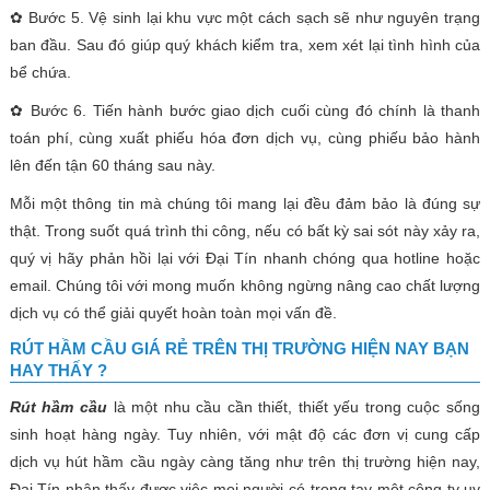
✿ Bước 5. Vệ sinh lại khu vực một cách sạch sẽ như nguyên trạng
ban đầu. Sau đó giúp quý khách kiểm tra, xem xét lại tình hình của
bể chứa.
✿ Bước 6. Tiến hành bước giao dịch cuối cùng đó chính là thanh
toán phí, cùng xuất phiếu hóa đơn dịch vụ, cùng phiếu bảo hành
lên đến tận 60 tháng sau này.
Mỗi một thông tin mà chúng tôi mang lại đều đảm bảo là đúng sự
thật. Trong suốt quá trình thi công, nếu có bất kỳ sai sót này xảy ra,
quý vị hãy phản hồi lại với Đại Tín nhanh chóng qua hotline hoặc
email. Chúng tôi với mong muốn không ngừng nâng cao chất lượng
dịch vụ có thể giải quyết hoàn toàn mọi vấn đề.
RÚT HẦM CẦU GIÁ RẺ TRÊN THỊ TRƯỜNG HIỆN NAY BẠN
HAY THẤY ?
Rút hầm cầu
là một nhu cầu cần thiết, thiết yếu trong cuộc sống
sinh hoạt hàng ngày. Tuy nhiên, với mật độ các đơn vị cung cấp
dịch vụ hút hầm cầu ngày càng tăng như trên thị trường hiện nay,
Đại Tín nhận thấy được việc mọi người có trong tay một công ty uy