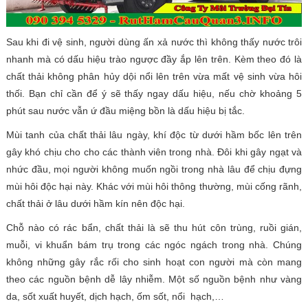
Sau khi đi vệ sinh, người dùng ấn xả nước thì không thấy nước trôi
nhanh mà có dấu hiệu trào ngược đầy ắp lên trên. Kèm theo đó là
chất thải không phân hủy dội nổi lên trên vừa mất vệ sinh vừa hôi
thối. Bạn chỉ cần để ý sẽ thấy ngay dấu hiệu, nếu chờ khoảng 5
phút sau nước vẫn ứ đầu miệng bồn là dấu hiệu bị tắc.
Mùi tanh của chất thải lâu ngày, khí độc từ dưới hầm bốc lên trên
gây khó chịu cho cho các thành viên trong nhà. Đôi khi gây ngạt và
nhức đầu, mọi người không muốn ngồi trong nhà lâu để chịu đựng
mùi hôi độc hại này. Khác với mùi hôi thông thường, mùi cống rãnh,
chất thải ở lâu dưới hầm kín nên độc hại.
Chỗ nào có rác bẩn, chất thải là sẽ thu hút côn trùng, ruồi gián,
muỗi, vi khuẩn bám trụ trong các ngóc ngách trong nhà. Chúng
không những gây rắc rối cho sinh hoạt con người mà còn mang
theo các nguồn bệnh dễ lây nhiễm. Một số nguồn bệnh như vàng
da, sốt xuất huyết, dịch hạch, ốm sốt, nổi hạch,…