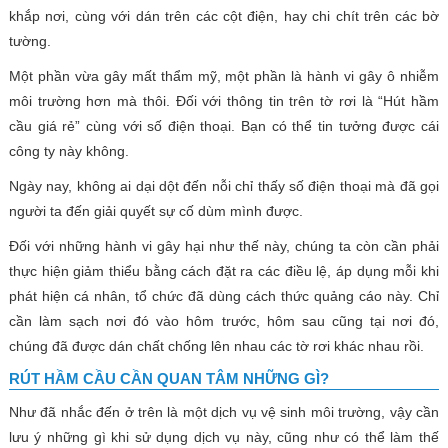
khắp nơi, cùng với dán trên các cột điện, hay chi chít trên các bờ
tường.
Một phần vừa gây mất thẩm mỹ, một phần là hành vi gây ô nhiễm
môi trường hơn mà thôi. Đối với thông tin trên tờ rơi là “Hút hầm
cầu giá rẻ” cùng với số điện thoại. Bạn có thể tin tưởng được cái
công ty này không.
Ngày nay, không ai dại dột đến nỗi chỉ thấy số điện thoại mà đã gọi
người ta đến giải quyết sự cố dùm mình được.
Đối với những hành vi gây hại như thế này, chúng ta còn cần phải
thực hiện giảm thiểu bằng cách đặt ra các điều lệ, áp dụng mỗi khi
phát hiện cá nhân, tổ chức đã dùng cách thức quảng cáo này. Chỉ
cần làm sạch nơi đó vào hôm trước, hôm sau cũng tại nơi đó,
chúng đã được dán chất chống lên nhau các tờ rơi khác nhau rồi.
RÚT HẦM CẦU CẦN QUAN TÂM NHỮNG GÌ?
Như đã nhắc đến ở trên là một dịch vụ vệ sinh môi trường, vậy cần
lưu ý những gì khi sử dụng dịch vụ này, cũng như có thể làm thế