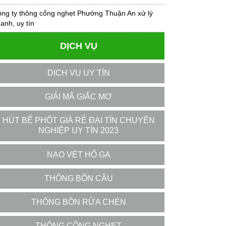
ng ty thông cống nghẹt Phường Thuận An xử lý
anh, uy tín
DỊCH VỤ
DỊCH VỤ UY TÍN
GIẢI MÃ GIẤC MƠ
HÚT BỂ PHỐT GIÁ RẺ ĐẠI TÍN CHUYÊN
NGHIỆP UY TÍN 2023
NẠO VÉT HỐ GA
THÔNG BỒN CẦU
THÔNG BỒN RỬA CHÉN
THÔNG CỐNG NGHẸT