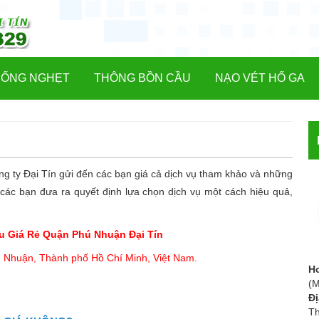
CỐNG NGHẸT
THÔNG BỒN CẦU
NẠO VÉT HỐ GA
ng ty Đại Tín gửi đến các bạn giá cả dịch vụ tham khảo và những
ợ các bạn đưa ra quyết định lựa chọn dịch vụ một cách hiệu quả,
u Giá Rẻ Quận Phú Nhuận Đại Tín
 Nhuận, Thành phố Hồ Chí Minh, Việt Nam.
Ho
(M
Đị
Th