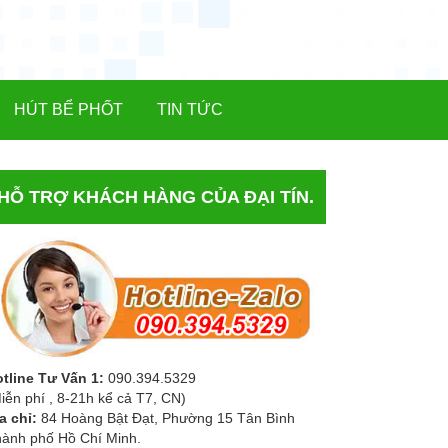
HÚT BỂ PHỐT
TIN TỨC
HỖ TRỢ KHÁCH HÀNG CỦA ĐẠI TÍN.
tline Tư Vấn 1:
090.394.5329
iễn phí , 8-21h kể cả T7, CN)
a chỉ:
84 Hoàng Bật Đạt, Phường 15 Tân Bình
ành phố Hồ Chí Minh.