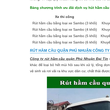
Bảng chương trình ưu đãi dịch vụ hút hầm cầu
Xe thi công
Rút hầm cầu bằng loại xe Sambo (3 khối)
Khuy
Rút hầm cầu bằng loại xe Sambo (4 khối)
Khuy
Rút hầm cầu bằng loại xe Sambo (5 khối)
Khuyế
Rút hầm cầu bằng loại xe Sambo (6 khối)
Khuyế
RÚT HẦM CẦU QUẬN PHÚ NHUẬN
CÔNG TY 
Công ty rút hầm cầu quận Phú Nhuận Đại Tín
x
khác để loại bỏ hết mùi hôi sau khi xử lý, tổng d
vệ sinh và rơi vãi ra khu vực dân cư, chất thải đư