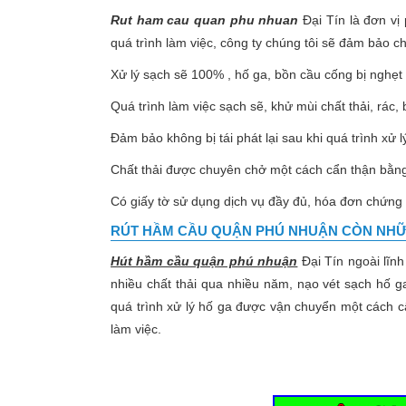
Rut ham cau quan phu nhuan
Đại Tín là đơn vị 
quá trình làm việc, công ty chúng tôi sẽ đảm bảo 
Xử lý sạch sẽ 100% , hố ga, bồn cầu cống bị nghẹt
Quá trình làm việc sạch sẽ, khử mùi chất thải, rác, 
Đảm bảo không bị tái phát lại sau khi quá trình xử l
Chất thải được chuyên chở một cách cẩn thận bằn
Có giấy tờ sử dụng dịch vụ đầy đủ, hóa đơn chứng 
RÚT HẦM CẦU QUẬN PHÚ NHUẬN
CÒN NHỮ
Hút hầm cầu quận phú nhuận
Đại Tín ngoài lĩnh
nhiều chất thải qua nhiều năm, nạo vét sạch hố ga
quá trình xử lý hố ga được vận chuyển một cách cẩ
làm việc.