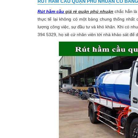
RÚT HẦM CẦU QUẬN PHÚ NHUẬN
CÓ BẢNG
Rút hầm cầu
giá rẻ quận phú nhuận
chắc hẳn là
thực tế lại không có một bảng chung thống nhất c
lượng công việc, sự đầu tư và khó khăn. Khi có nhu
394 5329, họ sẽ cử nhân viên tới nhà khảo sát để 