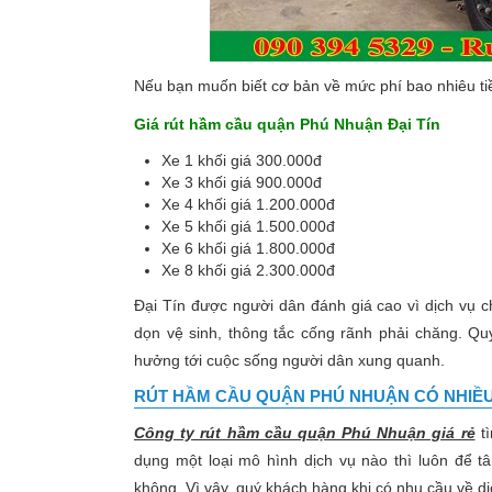
Nếu bạn muốn biết cơ bản về mức phí bao nhiêu tiề
Giá rút hầm cầu quận Phú Nhuận Đại Tín
Xe 1 khối giá 300.000đ
Xe 3 khối giá 900.000đ
Xe 4 khối giá 1.200.000đ
Xe 5 khối giá 1.500.000đ
Xe 6 khối giá 1.800.000đ
Xe 8 khối giá 2.300.000đ
Đại Tín được người dân đánh giá cao vì dịch vụ ch
dọn vệ sinh, thông tắc cống rãnh phải chăng. Q
hưởng tới cuộc sống người dân xung quanh.
RÚT HẦM CẦU QUẬN PHÚ NHUẬN CÓ NHIỀU 
Công ty rút hầm cầu quận Phú Nhuận giá rẻ
tì
dụng một loại mô hình dịch vụ nào thì luôn để t
không. Vì vậy, quý khách hàng khi có nhu cầu về dị