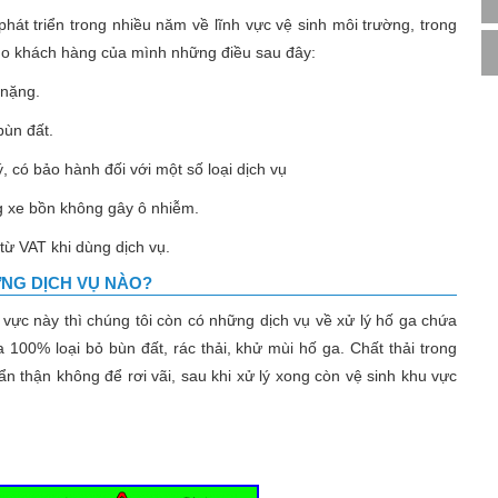
phát triển trong nhiều năm về lĩnh vực vệ sinh môi trường, trong
cho khách hàng của mình những điều sau đây:
 nặng.
bùn đất.
ý, có bảo hành đối với một số loại dịch vụ
g xe bồn không gây ô nhiễm.
từ VAT khi dùng dịch vụ.
NG DỊCH VỤ NÀO?
 vực này thì chúng tôi còn có những dịch vụ về xử lý hố ga chứa
 100% loại bỏ bùn đất, rác thải, khử mùi hố ga. Chất thải trong
n thận không để rơi vãi, sau khi xử lý xong còn vệ sinh khu vực