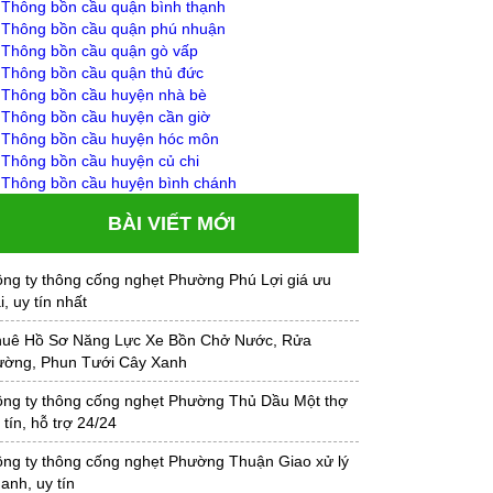
✅
Thông bồn cầu quận bình thạnh
✅
Thông bồn cầu quận phú nhuận
✅
Thông bồn cầu quận gò vấp
✅
Thông bồn cầu quận thủ đức
✅
Thông bồn cầu huyện nhà bè
✅
Thông bồn cầu huyện cần giờ
✅
Thông bồn cầu huyện hóc môn
✅
Thông bồn cầu huyện củ chi
✅
Thông bồn cầu huyện bình chánh
BÀI VIẾT MỚI
ng ty thông cống nghẹt Phường Phú Lợi giá ưu
i, uy tín nhất
uê Hồ Sơ Năng Lực Xe Bồn Chở Nước, Rửa
ờng, Phun Tưới Cây Xanh
ng ty thông cống nghẹt Phường Thủ Dầu Một thợ
 tín, hỗ trợ 24/24
ng ty thông cống nghẹt Phường Thuận Giao xử lý
anh, uy tín