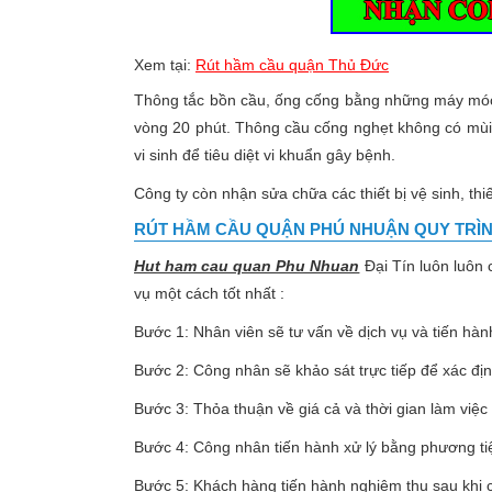
Rú
Xem tại:
Rút hầm cầu quận Thủ Đức
Thông tắc bồn cầu, ống cống bằng những máy móc h
vòng 20 phút. Thông cầu cống nghẹt không có mùi h
vi sinh để tiêu diệt vi khuẩn gây bệnh.
Công ty còn nhận sửa chữa các thiết bị vệ sinh, thi
RÚT HẦM CẦU QUẬN PHÚ NHUẬN
QUY TRÌN
Hut ham cau quan Phu Nhuan
Đại Tín luôn luôn c
vụ một cách tốt nhất :
Bước 1: Nhân viên sẽ tư vấn về dịch vụ và tiến hành
Bước 2: Công nhân sẽ khảo sát trực tiếp để xác định
Bước 3: Thỏa thuận về giá cả và thời gian làm việc
Bước 4: Công nhân tiến hành xử lý bằng phương t
Bước 5: Khách hàng tiến hành nghiệm thu sau khi 