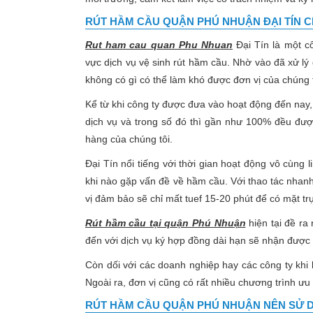
RÚT HẦM CẦU QUẬN PHÚ NHUẬN ĐẠI TÍN 
Rut ham cau quan Phu Nhuan
Đại Tín là một c
vực dịch vụ vệ sinh rút hầm cầu. Nhờ vào đã xử l
không có gì có thể làm khó được đơn vị của chúng t
Kể từ khi công ty được đưa vào hoạt động đến nay,
dịch vụ và trong số đó thì gần như 100% đều đư
hàng của chúng tôi.
Đại Tín nổi tiếng với thời gian hoạt động vô cùng 
khi nào gặp vấn đề về hầm cầu. Với thao tác nhan
vị đảm bảo sẽ chỉ mất tuef 15-20 phút để có mặt trự
Rút hầm cầu tại quận Phú Nhuận
hiện tại đề ra
đến với dịch vụ ký hợp đồng dài hạn sẽ nhận được
Còn dối với các doanh nghiệp hay các công ty kh
Ngoài ra, đơn vị cũng có rất nhiều chương trình ư
RÚT HẦM CẦU QUẬN PHÚ NHUẬN
NÊN SỬ D