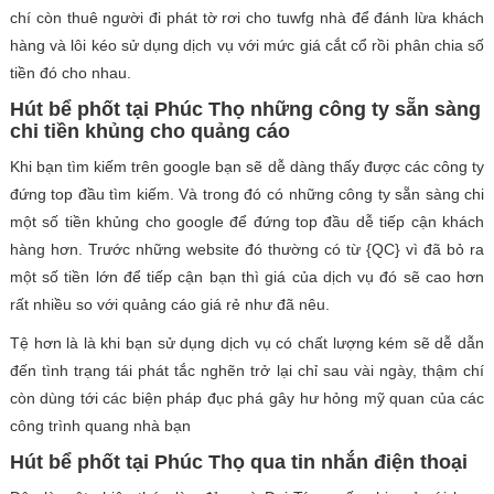
chí còn thuê người đi phát tờ rơi cho tuwfg nhà để đánh lừa khách
hàng và lôi kéo sử dụng dịch vụ với mức giá cắt cổ rồi phân chia số
tiền đó cho nhau.
Hút bể phốt tại Phúc Thọ những công ty sẵn sàng
chi tiền khủng cho quảng cáo
Khi bạn tìm kiếm trên google bạn sẽ dễ dàng thấy được các công ty
đứng top đầu tìm kiếm. Và trong đó có những công ty sẵn sàng chi
một số tiền khủng cho google để đứng top đầu dễ tiếp cận khách
hàng hơn. Trước những website đó thường có từ {QC} vì đã bỏ ra
một số tiền lớn để tiếp cận bạn thì giá của dịch vụ đó sẽ cao hơn
rất nhiều so với quảng cáo giá rẻ như đã nêu.
Tệ hơn là là khi bạn sử dụng dịch vụ có chất lượng kém sẽ dễ dẫn
đến tình trạng tái phát tắc nghẽn trở lại chỉ sau vài ngày, thậm chí
còn dùng tới các biện pháp đục phá gây hư hỏng mỹ quan của các
công trình quang nhà bạn
Hút bể phốt tại Phúc Thọ qua tin nhắn điện thoại