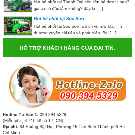
Hút bể phốt tại Thanh Oai nên liên hệ đơn vị nào?
giá cả có đắc lắm không? đây là […]
Hút bể phốt tại Sóc Sơn
Hút bể phốt tại Sóc Sơn là dịch vụ mà Đại Tín
thường xuyên cải tiến và phát triển. Bài […]
HỖ TRỢ KHÁCH HÀNG CỦA ĐẠI TÍN.
Hotline Tư Vấn 1:
090.394.5329
(Miễn phí , 8-21h kể cả T7, CN)
Địa chỉ:
84 Hoàng Bật Đạt, Phường 15 Tân Bình Thành phố Hồ
Chí Minh.