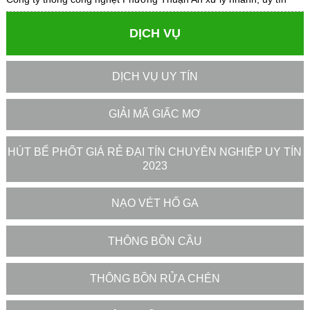
DỊCH VỤ
DỊCH VỤ UY TÍN
GIẢI MÃ GIẤC MƠ
HÚT BỂ PHỐT GIÁ RẺ ĐẠI TÍN CHUYÊN NGHIỆP UY TÍN
2023
NẠO VÉT HỐ GA
THÔNG BỒN CẦU
THÔNG BỒN RỬA CHÉN