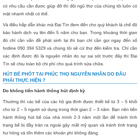
có nhu cầu cần được giúp đỡ thì đội ngũ thợ của chúng tôi luôn có
mặt nhanh nhất có thể.
Và điều hấp dẫn khác mà Đại Tín đem đến cho quý khách là chế độ
bảo hành dịch vụ lên đến 5 năm cho bạn. Trong khoảng thời gian
đó chỉ cần vấn đề phát sinh lại thì bạn chỉ cần gọi ngay đến số
hotline 090 394 5329 và chúng tôi sẽ cử thợ đến kiểm tra. Chỉ cần
xác định được đó là nguyên nhân do sự sai sót trước đây thì Đại
Tín sẽ chịu toàn bộ chi phí cho quá trình sửa chữa.
HÚT BỂ PHỐT TẠI PHÚC THỌ NGUYÊN NHÂN DO ĐÂU
PHẢI THỰC HIỆN ?
Do không tiến hành thông hút định kỳ
Thường thì các bể của các hộ gia đình được thiết kế từ 3 – 5 khối
cho từ 2 – 5 người sử dụng trong thời gian 2 – 3 năm. Bạn nên tiến
hành thông hút bể của nhà mình 2-3 năm một lần để tránh tình
trạng bể bị đầy tràn ra ngoài gây mất mỹ quan và tránh tình trạng
hư hỏng và tốn thêm các khoản phí không đáng.