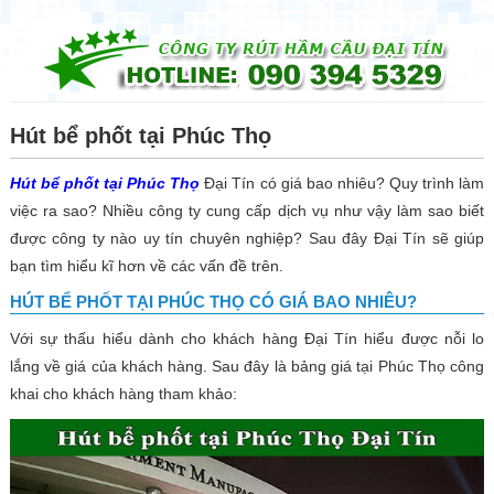
☰
Rút
hầm
cầu
Hút bể phốt tại Phúc Thọ
Dịch
Hút bể phốt tại Phúc Thọ
Đại Tín có giá bao nhiêu? Quy trình làm
vụ
việc ra sao? Nhiều công ty cung cấp dịch vụ như vậy làm sao biết
Thông
được công ty nào uy tín chuyên nghiệp? Sau đây Đại Tín sẽ giúp
cống
bạn tìm hiểu kĩ hơn về các vấn đề trên.
nghẹt
HÚT BỂ PHỐT TẠI PHÚC THỌ CÓ GIÁ BAO NHIÊU?
Thông
Với sự thấu hiểu dành cho khách hàng Đại Tín hiểu được nỗi lo
bồn
lắng về giá của khách hàng. Sau đây là bảng giá tại Phúc Thọ công
cầu
khai cho khách hàng tham khảo:
Nạo
vét
hố
ga