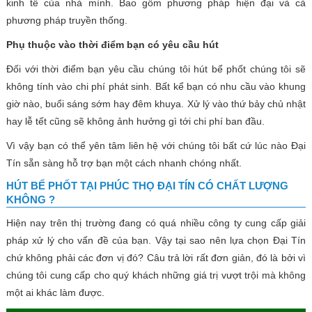
kinh tế của nhà mình. Bao gồm phương pháp hiện đại và cả
phương pháp truyền thống.
Phụ thuộc vào thời điểm bạn có yêu cầu hút
Đối với thời điểm bạn yêu cầu chúng tôi hút bể phốt chúng tôi sẽ
không tính vào chi phí phát sinh. Bất kể bạn có nhu cầu vào khung
giờ nào, buổi sáng sớm hay đêm khuya. Xử lý vào thứ bảy chủ nhật
hay lễ tết cũng sẽ không ảnh hưởng gì tới chi phí ban đầu.
Vì vậy bạn có thể yên tâm liên hệ với chúng tôi bất cứ lúc nào Đại
Tín sẵn sàng hỗ trợ bạn một cách nhanh chóng nhất.
HÚT BỂ PHỐT TẠI PHÚC THỌ ĐẠI TÍN CÓ CHẤT LƯỢNG
KHÔNG ?
Hiện nay trên thị trường đang có quá nhiều công ty cung cấp giải
pháp xử lý cho vấn đề của bạn. Vậy tại sao nên lựa chọn Đại Tín
chứ không phải các đơn vị đó? Câu trả lời rất đơn giản, đó là bởi vì
chúng tôi cung cấp cho quý khách những giá trị vượt trội mà không
một ai khác làm được.