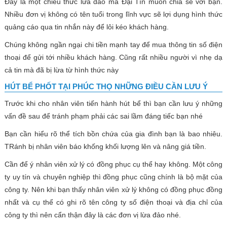
Đây là một chiêu thức lừa đảo mà Đại Tín muốn chia sẻ với bạn.
Nhiều đơn vị không có tên tuổi trong lĩnh vực sẽ lợi dụng hình thức
quảng cáo qua tin nhắn này để lôi kéo khách hàng.
Chúng không ngần ngại chi tiền mạnh tay để mua thông tin số điện
thoại để gửi tới nhiều khách hàng. Cũng rất nhiều người vì nhẹ dạ
cả tin mà đã bị lừa từ hình thức này
HÚT BỂ PHỐT TẠI PHÚC THỌ NHỮNG ĐIỀU CẦN LƯU Ý
Trước khi cho nhân viên tiến hành hút bể thì bạn cần lưu ý những
vấn đề sau để tránh phạm phải các sai lầm đáng tiếc bạn nhé
Bạn cần hiểu rõ thể tích bồn chứa của gia đình bạn là bao nhiêu.
TRánh bị nhân viên báo khống khối lượng lên và nâng giá tiền.
Cần để ý nhân viên xử lý có đồng phục cụ thể hay không. Một công
ty uy tín và chuyên nghiệp thì đồng phục cũng chính là bộ mặt của
công ty. Nên khi bạn thấy nhân viên xử lý không có đồng phục đồng
nhất và cụ thể có ghi rõ tên công ty số điện thoại và địa chỉ của
công ty thì nên cẩn thận đây là các đơn vị lừa đảo nhé.