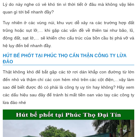
Lý do này nghe có vẻ khó tin vì thời tiết ở đâu mà không vậy liên
quan gì tới bể nhanh đầy?
Tuy nhiên ở các vùng núi, khu vực dễ xảy ra các trường hợp đất
trũng hoặc sụt lỡ,… khi gặp các vấn đề về thiên tai như bão, lũ,
động đất, sạt lở,… sẽ khiến cho cấu trúc của bồn cầu bị phá vỡ và
hệ lụy đến bể nhanh đầy.
HÚT BỂ PHỐT TẠI PHÚC THỌ CẨN THẬN CÔNG TY LỪA
ĐẢO
Thật không khó để bắt gặp các tờ rơi dán khắp con đường từ lớn
đến nhỏ và thậm chí các con hẻm nhỏ trên các cột điện,…vậy làm
sao để biết được đó có phải là công ty uy tín hay không? Hãy xem
các dấu hiệu sau đây để tránh bị mất tiền oan vào tay các công ty
lừa đảo nhé