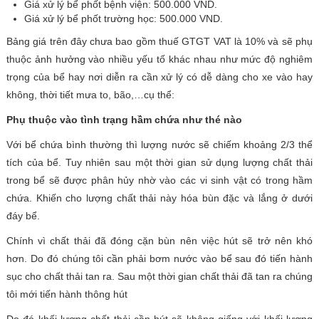
Giá xử lý bể phốt bệnh viện: 500.000 VND.
Giá xử lý bể phốt trường học: 500.000 VND.
Bảng giá trên đây chưa bao gồm thuế GTGT VAT là 10% và sẽ phụ
thuộc ảnh hưởng vào nhiều yếu tố khác nhau như mức độ nghiêm
trọng của bể hay nơi diễn ra cần xử lý có dễ dàng cho xe vào hay
không, thời tiết mưa to, bão,…cụ thể:
Phụ thuộc vào tình trạng hầm chứa như thé nào
Với bể chứa bình thường thì lượng nước sẽ chiếm khoảng 2/3 thể
tích của bể. Tuy nhiên sau một thời gian sử dụng lượng chất thải
trong bể sẽ được phân hủy nhờ vào các vi sinh vật có trong hầm
chứa. Khiến cho lượng chất thải này hóa bùn đặc và lắng ở dưới
đáy bể.
Chính vì chất thải đã đóng cặn bùn nên việc hút sẽ trở nên khó
hơn. Do đó chúng tôi cần phải bơm nước vào bể sau đó tiến hành
sục cho chất thải tan ra. Sau một thời gian chất thải đã tan ra chúng
tôi mới tiến hành thông hút