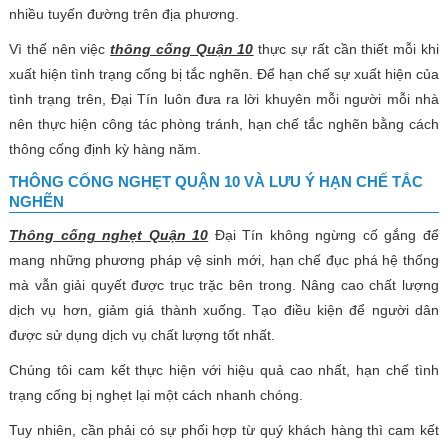
nhiều tuyến đường trên địa phương.
Vì thế nên việc
thông cống Quận 10
thực sự rất cần thiết mỗi khi
xuất hiện tình trạng cống bị tắc nghẽn. Để hạn chế sự xuất hiện của
tình trạng trên, Đại Tín luôn đưa ra lời khuyên mỗi người mỗi nhà
nên thực hiện công tác phòng tránh, hạn chế tắc nghẽn bằng cách
thông cống định kỳ hàng năm.
THÔNG CỐNG NGHẸT QUẬN 10 VÀ LƯU Ý HẠN CHẾ TẮC
NGHẼN
Thông cống nghẹt Quận 10
Đại Tín không ngừng cố gắng để
mang những phương pháp vệ sinh mới, hạn chế đục phá hệ thống
mà vẫn giải quyết được trục trặc bên trong. Nâng cao chất lượng
dịch vụ hơn, giảm giá thành xuống. Tạo điều kiện để người dân
được sử dụng dịch vụ chất lượng tốt nhất.
Chúng tôi cam kết thực hiện với hiệu quả cao nhất, hạn chế tình
trạng cống bị nghẹt lại một cách nhanh chóng.
Tuy nhiên, cần phải có sự phối hợp từ quý khách hàng thì cam kết