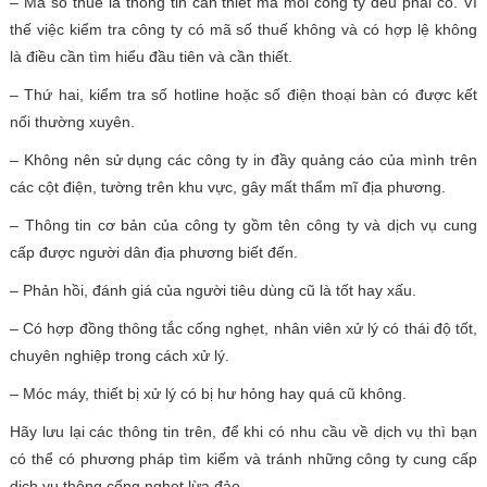
– Mã số thuế là thông tin cần thiết mà mỗi công ty đều phải có. Vì
thế việc kiểm tra công ty có mã số thuế không và có hợp lệ không
là điều cần tìm hiểu đầu tiên và cần thiết.
– Thứ hai, kiểm tra số hotline hoặc số điện thoại bàn có được kết
nối thường xuyên.
– Không nên sử dụng các công ty in đầy quảng cáo của mình trên
các cột điện, tường trên khu vực, gây mất thẩm mĩ địa phương.
– Thông tin cơ bản của công ty gồm tên công ty và dịch vụ cung
cấp được người dân địa phương biết đến.
– Phản hồi, đánh giá của người tiêu dùng cũ là tốt hay xấu.
– Có hợp đồng thông tắc cống nghẹt, nhân viên xử lý có thái độ tốt,
chuyên nghiệp trong cách xử lý.
– Móc máy, thiết bị xử lý có bị hư hỏng hay quá cũ không.
Hãy lưu lại các thông tin trên, để khi có nhu cầu về dịch vụ thì bạn
có thể có phương pháp tìm kiếm và tránh những công ty cung cấp
dịch vụ thông cống nghẹt lừa đảo.