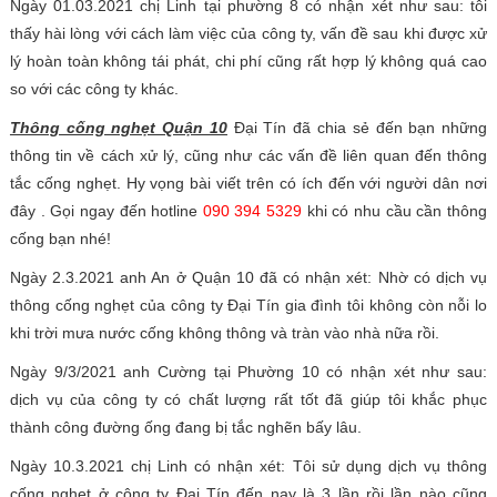
Ngày 01.03.2021 chị Linh tại phường 8 có nhận xét như sau: tôi
thấy hài lòng với cách làm việc của công ty, vấn đề sau khi được xử
lý hoàn toàn không tái phát, chi phí cũng rất hợp lý không quá cao
so với các công ty khác.
Thông cống nghẹt Quận 10
Đại Tín đã chia sẻ đến bạn những
thông tin về cách xử lý, cũng như các vấn đề liên quan đến thông
tắc cống nghẹt. Hy vọng bài viết trên có ích đến với người dân nơi
đây . Gọi ngay đến hotline
090 394 5329
khi có nhu cầu cần thông
cống bạn nhé!
Ngày 2.3.2021 anh An ở Quận 10 đã có nhận xét: Nhờ có dịch vụ
thông cống nghẹt của công ty Đại Tín gia đình tôi không còn nỗi lo
khi trời mưa nước cống không thông và tràn vào nhà nữa rồi.
Ngày 9/3/2021 anh Cường tại Phường 10 có nhận xét như sau:
dịch vụ của công ty có chất lượng rất tốt đã giúp tôi khắc phục
thành công đường ống đang bị tắc nghẽn bấy lâu.
Ngày 10.3.2021 chị Linh có nhận xét: Tôi sử dụng dịch vụ thông
cống nghẹt ở công ty Đại Tín đến nay là 3 lần rồi lần nào cũng