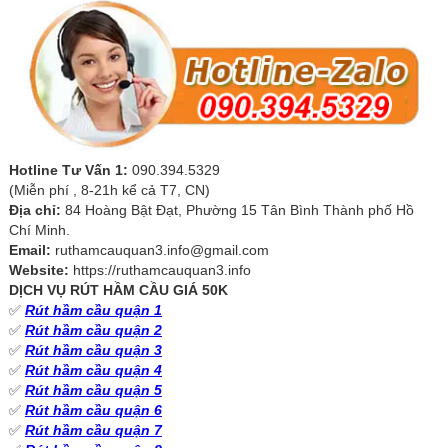
Hotline Tư Vấn 1:
090.394.5329
(Miễn phí , 8-21h kể cả T7, CN)
Địa chỉ:
84 Hoàng Bật Đạt, Phường 15 Tân Bình Thành phố Hồ
Chí Minh.
Email:
ruthamcauquan3.info@gmail.com
Website:
https://ruthamcauquan3.info
DỊCH VỤ RÚT HẦM CẦU GIÁ 50K
✅
Rút hầm cầu quận 1
✅
Rút hầm cầu quận 2
✅
Rút hầm cầu quận 3
✅
Rút hầm cầu quận 4
✅
Rút hầm cầu quận 5
✅
Rút hầm cầu quận 6
✅
Rút hầm cầu quận 7