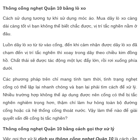
Thông cống nghẹt Quận 10 bằng lò xo
Cách sử dụng tương tự khi sử dụng móc áo. Mua dây lò xo càng
dài càng tốt vì bạn không thể biết chắc được, vị trí tắc nghẽn nằm ở
đâu.
Luồn dây lò xo từ từ vào cống, đến khi cảm nhận được dây lò xo đã
chạm đến vị trí tắc nghẽn thì xoay trong dây theo chiều kim đồng
hồ. Chất thải sẽ được tác động một lực đẩy lớn, rồi rơi xuống phía
dưới.
Các phương pháp trên chỉ mang tính tạm thời, tình trạng nghẹt
cống có thể lặp lại nhanh chóng và bạn lại phải tìm cách để xử lý.
Nhiều trường hợp không thể áp dụng được nên cống có thể bị tắc
nghẽn nghiêm trọng hơn, thậm chí làm hư hỏng toàn bộ đường
cống hoặc cả hệ thống cống thoát nước. Vậy làm thế nào để giải
quyết vấn đề cống bị tắc nghẽn?
Thông cống nghẹt Quận 10 bằng cách gọi thợ xử lý
Việc gọi thợ xử lý
dịch vụ thông cống nghẹt Quận 10
là cách cần