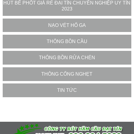
HÚT BỂ PHỐT GIÁ RẺ ĐẠI TÍN CHUYÊN NGHIỆP UY TÍN
2023
NẠO VÉT HỐ GA
THÔNG BỒN CẦU
THÔNG BỒN RỬA CHÉN
THÔNG CỐNG NGHẸT
TIN TỨC