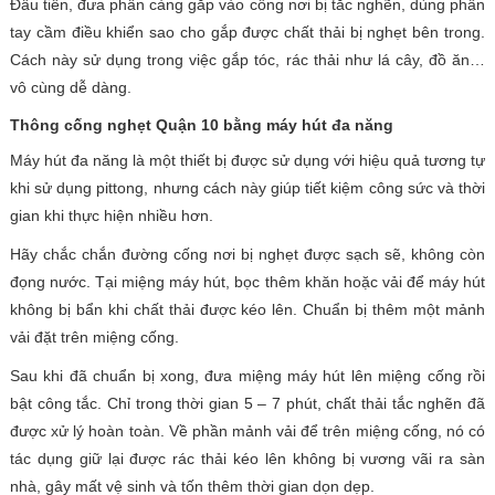
Đầu tiên, đưa phần càng gắp vào cống nơi bị tắc nghẽn, dùng phần
tay cầm điều khiển sao cho gắp được chất thải bị nghẹt bên trong.
Cách này sử dụng trong việc gắp tóc, rác thải như lá cây, đồ ăn…
vô cùng dễ dàng.
Thông cống nghẹt Quận 10 bằng máy hút đa năng
Máy hút đa năng là một thiết bị được sử dụng với hiệu quả tương tự
khi sử dụng pittong, nhưng cách này giúp tiết kiệm công sức và thời
gian khi thực hiện nhiều hơn.
Hãy chắc chắn đường cống nơi bị nghẹt được sạch sẽ, không còn
đọng nước. Tại miệng máy hút, bọc thêm khăn hoặc vải để máy hút
không bị bẩn khi chất thải được kéo lên. Chuẩn bị thêm một mảnh
vải đặt trên miệng cống.
Sau khi đã chuẩn bị xong, đưa miệng máy hút lên miệng cống rồi
bật công tắc. Chỉ trong thời gian 5 – 7 phút, chất thải tắc nghẽn đã
được xử lý hoàn toàn. Về phần mảnh vải để trên miệng cống, nó có
tác dụng giữ lại được rác thải kéo lên không bị vương vãi ra sàn
nhà, gây mất vệ sinh và tốn thêm thời gian dọn dẹp.