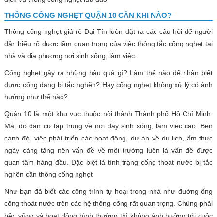
THÔNG CỐNG NGHẸT QUẬN 10 CẦN KHI NÀO?
Thông cống nghẹt giá rẻ Đại Tín luôn đặt ra các câu hỏi để người
dân hiểu rõ được tầm quan trọng của việc thông tắc cống nghẹt tại
nhà và địa phương nơi sinh sống, làm việc.
Cống nghẹt gây ra những hậu quả gì? Làm thế nào để nhận biết
được cống đang bị tắc nghẽn? Hay cống nghẹt không xử lý có ảnh
hưởng như thế nào?
Quận 10 là một khu vực thuộc nội thành Thành phố Hồ Chí Minh.
Mật độ dân cư tập trung về nơi đây sinh sống, làm việc cao. Bên
cạnh đó, việc phát triển các hoạt động, dự án về du lịch, ẩm thực
ngày càng tăng nên vấn đề về môi trường luôn là vấn đề được
quan tâm hàng đầu. Đặc biệt là tình trạng cống thoát nước bị tắc
nghẽn cần thông cống nghẹt
Như bạn đã biết các công trình tự hoại trong nhà như đường ống
cống thoát nước trên các hệ thống cống rất quan trọng. Chúng phải
bền vững và hoạt động bình thường thì không ảnh hưởng tới cuộc