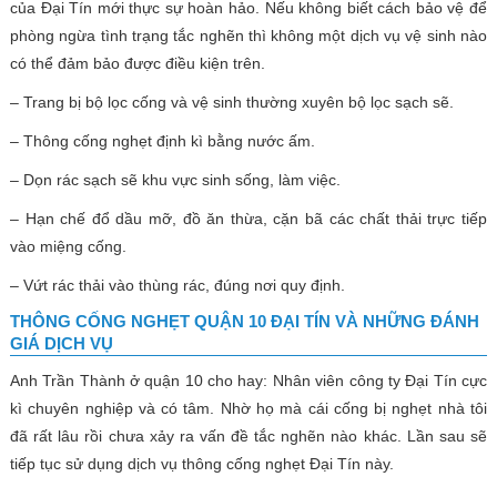
của Đại Tín mới thực sự hoàn hảo. Nếu không biết cách bảo vệ để
phòng ngừa tình trạng tắc nghẽn thì không một dịch vụ vệ sinh nào
có thể đảm bảo được điều kiện trên.
– Trang bị bộ lọc cống và vệ sinh thường xuyên bộ lọc sạch sẽ.
– Thông cống nghẹt định kì bằng nước ấm.
– Dọn rác sạch sẽ khu vực sinh sống, làm việc.
– Hạn chế đổ dầu mỡ, đồ ăn thừa, cặn bã các chất thải trực tiếp
vào miệng cống.
– Vứt rác thải vào thùng rác, đúng nơi quy định.
THÔNG CỐNG NGHẸT QUẬN 10 ĐẠI TÍN VÀ NHỮNG ĐÁNH
GIÁ DỊCH VỤ
Anh Trần Thành ở quận 10 cho hay: Nhân viên công ty Đại Tín cực
kì chuyên nghiệp và có tâm. Nhờ họ mà cái cống bị nghẹt nhà tôi
đã rất lâu rồi chưa xảy ra vấn đề tắc nghẽn nào khác. Lần sau sẽ
tiếp tục sử dụng dịch vụ thông cống nghẹt Đại Tín này.