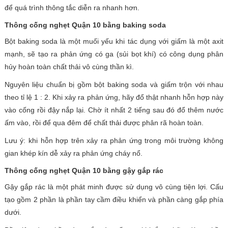
để quá trình thông tắc diễn ra nhanh hơn.
Thông cống nghẹt Quận 10 bằng baking soda
Bột baking soda là một muối yếu khi tác dụng với giấm là một axit
mạnh, sẽ tạo ra phản ứng có ga (sủi bọt khí) có công dụng phân
hủy hoàn toàn chất thải vô cùng thần kì.
Nguyên liệu chuẩn bị gồm bột baking soda và giấm trộn với nhau
theo tỉ lệ 1 : 2. Khi xảy ra phản ứng, hãy đổ thật nhanh hỗn hợp này
vào cống rồi đậy nắp lại. Chờ ít nhất 2 tiếng sau đó đổ thêm nước
ấm vào, rồi để qua đêm để chất thải được phân rã hoàn toàn.
Lưu ý: khi hỗn hợp trên xảy ra phản ứng trong môi trường không
gian khép kín dễ xảy ra phản ứng cháy nổ.
Thông cống nghẹt Quận 10 bằng gậy gắp rác
Gậy gắp rác là một phát minh được sử dụng vô cùng tiện lợi. Cấu
tạo gồm 2 phần là phần tay cầm điều khiển và phần càng gắp phía
dưới.