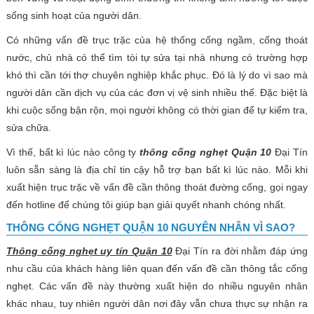
sống sinh hoạt của người dân.
Có những vấn đề trục trặc của hệ thống cống ngầm, cống thoát
nước, chủ nhà có thể tìm tòi tự sửa tại nhà nhưng có trường hợp
khó thì cần tới thợ chuyên nghiệp khắc phục. Đó là lý do vì sao mà
người dân cần dịch vụ của các đơn vị vệ sinh nhiều thế. Đặc biệt là
khi cuộc sống bận rộn, mọi người không có thời gian để tự kiểm tra,
sửa chữa.
Vì thế, bất kì lúc nào công ty
thông cống nghẹt Quận 10
Đại Tín
luôn sẵn sàng là địa chỉ tin cậy hỗ trợ bạn bất kì lúc nào. Mỗi khi
xuất hiện trục trặc về vấn đề cần thông thoát đường cống, gọi ngay
đến hotline để chúng tôi giúp bạn giải quyết nhanh chóng nhất.
THÔNG CỐNG NGHẸT QUẬN 10 NGUYÊN NHÂN VÌ SAO?
Thông cống nghẹt uy tín Quận 10
Đại Tín ra đời nhằm đáp ứng
nhu cầu của khách hàng liên quan đến vấn đề cần thông tắc cống
nghẹt. Các vấn đề này thường xuất hiện do nhiều nguyên nhân
khác nhau, tuy nhiên người dân nơi đây vẫn chưa thực sự nhận ra