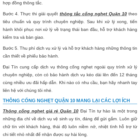
hợp đồng thông tắc.
Bước 4. Thực thi giải quyết
thông tắc cống nghẹt Quận 10
theo
tiêu chuẩn và quy trình chuyên nghiệp. Sau khi xử lý xong, tiến
hành khôi phục nơi xử lý về trạng thái ban đầu, hỗ trợ khách hàng
kiểm tra và bàn giao.
Bước 5. Thu phí dịch vụ xử lý và hỗ trợ khách hàng những thông tin
cần thiết về phiếu bảo hành.
Đại Tín cung cấp dịch vụ thông cống nghẹt ngoài quy trình xử lý
chuyên nghiệp, còn có bảo hành dịch vụ kéo dài lên đến 12 tháng
cùng nhiều ưu đãi hấp dẫn. Khi nào có nhu cầu, bạn hãy nhanh tay
liên hệ với chúng tôi nhé.
THÔNG CỐNG NGHẸT QUẬN 10 MANG LẠI CÁC LỢI ÍCH
Thông cống nghẹt giá rẻ Quận 10
Đại Tín tự hào là một trong
những địa chỉ về dịch vụ vệ sinh uy tín, đáng để gửi gắm. Luôn giữ
chữ tín với khách hàng, thái độ luôn niềm nở, nhiệt tình hỗ trợ từ
chi tiết nhỏ nhất để nhận được sự hài lòng.