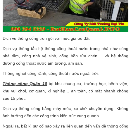
Dịch vụ thông cống trọn gói với mức giá ưu đãi.
Dịch vụ thông tắc hệ thống cống thoát nước trong nhà như cống
nhà tắm, cống nhà vệ sinh, cống bồn rửa chén…. và hệ thống
đường cống thoát nước âm tường, âm sàn.
Thông nghẹt cống rãnh, cống thoát nước ngoài trời.
Thông cống Quận 10
tại khu chung cư, trường học, bệnh viện,
khu vui chơi, cơ quan, xí nghiệp… an toàn, có mặt nhanh chóng
sau 15 phút.
Dịch vụ thông cống bằng máy móc, xe chở chuyên dụng. Không
ảnh hưởng đến các công trình kiến trúc xung quanh.
Ngoài ra, bất kì sự cố nào xảy ra liên quan đến vấn đề thông cống