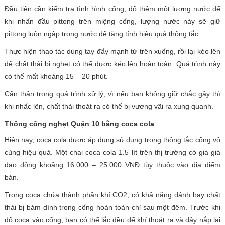
Đầu tiên cần kiểm tra tình hình cống, đổ thêm một lượng nước để
khi nhấn đầu pittong trên miệng cống, lượng nước này sẽ giữ
pittong luôn ngập trong nước để tăng tính hiệu quả thông tắc.
Thực hiện thao tác dùng tay đẩy mạnh từ trên xuống, rồi lại kéo lên
để chất thải bị nghẹt có thể được kéo lên hoàn toàn. Quá trình này
có thể mất khoảng 15 – 20 phút.
Cẩn thận trong quá trình xử lý, vì nếu bạn không giữ chắc gậy thì
khi nhấc lên, chất thải thoát ra có thể bị vương vãi ra xung quanh.
Thông cống nghẹt Quận 10 bằng coca cola
Hiện nay, coca cola được áp dụng sử dụng trong thông tắc cống vô
cùng hiệu quả. Một chai coca cola 1.5 lít trên thị trường có giá giá
dao động khoảng 16.000 – 25.000 VNĐ tùy thuộc vào địa điểm
bán.
Trong coca chứa thành phần khí CO2, có khả năng đánh bay chất
thải bị bám dính trong cống hoàn toàn chỉ sau một đêm. Trước khi
đổ coca vào cống, bạn có thể lắc đều để khí thoát ra và đậy nắp lại