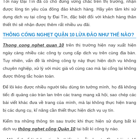
Tới nay Đại Tín đã có chỗ đứng vững chắc trên thị trường, nhận
được lòng tin yêu của đông đảo khách hàng. Hãy yên tâm khi sử
dụng dịch vụ tại công ty Đại Tín, đặc biệt đối với khách hàng thân
thiết thì sẽ nhận được thêm rất nhiều ưu đãi.
THÔNG CỐNG NGHẸT QUẬN 10 LỪA ĐẢO NHƯ THẾ NÀO?
Thong cong nghet quan 10
trên thị trường hiện nay xuất hiện
ngày càng nhiều các công ty cung cấp dịch vụ trên cùng địa bàn.
Tuy nhiên, vấn đề là những công ty này thực hiện dịch vụ không
chuyên nghiệp, xử lý với mức giá vô cùng cao mà lại cống lại không
được thông tắc hoàn toàn.
Để lôi kéo được nhiều người tiêu dùng tin tưởng mình, họ đã không
tiếc đi quảng cáo tràn lan trên các trang mạng xã hội, sao chép các
bài viết khác đưa về trang của mình, mà lại không thực hiện trang
bị các dụng cụ, kĩ năng cần thiết thực hiện dịch vụ uy tín.
Kiểm tra những thông tin sau trước khi thực hiện sử dụng bất kì
dịch vụ
thông nghẹt cống Quận 10
tại bất kì công ty nào.