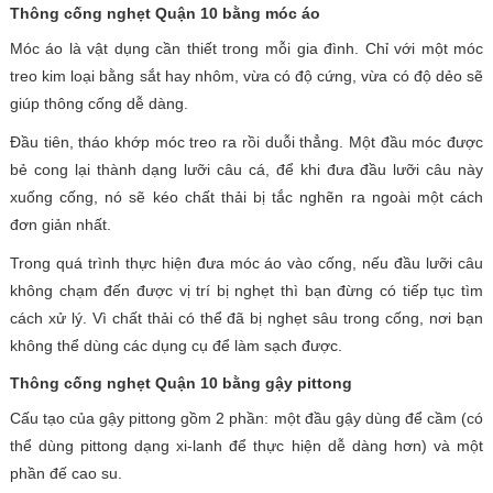
Thông cống nghẹt Quận 10 bằng móc áo
Móc áo là vật dụng cần thiết trong mỗi gia đình. Chỉ với một móc
treo kim loại bằng sắt hay nhôm, vừa có độ cứng, vừa có độ dẻo sẽ
giúp thông cống dễ dàng.
Đầu tiên, tháo khớp móc treo ra rồi duỗi thẳng. Một đầu móc được
bẻ cong lại thành dạng lưỡi câu cá, để khi đưa đầu lưỡi câu này
xuống cống, nó sẽ kéo chất thải bị tắc nghẽn ra ngoài một cách
đơn giản nhất.
Trong quá trình thực hiện đưa móc áo vào cống, nếu đầu lưỡi câu
không chạm đến được vị trí bị nghẹt thì bạn đừng có tiếp tục tìm
cách xử lý. Vì chất thải có thể đã bị nghẹt sâu trong cống, nơi bạn
không thể dùng các dụng cụ để làm sạch được.
Thông cống nghẹt Quận 10 bằng gậy pittong
Cấu tạo của gậy pittong gồm 2 phần: một đầu gậy dùng để cầm (có
thể dùng pittong dạng xi-lanh để thực hiện dễ dàng hơn) và một
phần đế cao su.