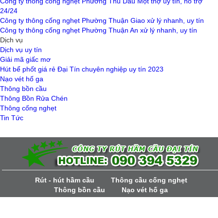
Công ty thông cống nghẹt Phường Thủ Dầu Một thợ uy tín, hỗ trợ
24/24
Công ty thông cống nghẹt Phường Thuận Giao xử lý nhanh, uy tín
Công ty thông cống nghẹt Phường Thuận An xử lý nhanh, uy tín
Dịch vụ
Dịch vụ uy tín
Giải mã giấc mơ
Hút bể phốt giá rẻ Đại Tín chuyên nghiệp uy tín 2023
Nạo vét hố ga
Thông bồn cầu
Thông Bồn Rửa Chén
Thông cống nghẹt
Tin Tức
Rút - hút hầm cầu
Thông cầu cống nghẹt
Thông bồn cầu
Nạo vét hố ga