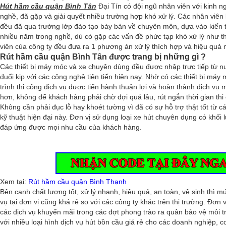
Hút hầm cầu quận Bình Tân
Đại Tín có đội ngũ nhân viên với kinh n
nghề, đã gặp và giải quyết nhiều trường hợp khó xử lý. Các nhân viên 
đều đã qua trường lớp đào tạo bày bản về chuyên môn, dựa vào kiến 
nhiều năm trong nghề, dù có gặp các vấn đề phức tạp khó xử lý như t
viên của công ty đều đưa ra 1 phương án xử lý thích hợp và hiệu quả 
Rút hầm cầu quận Bình Tân được trang bị những gì ?
Các thiết bị máy móc và xe chuyên dùng đều được nhập trực tiếp từ n
đuổi kịp với các công nghệ tiên tiến hiện nay. Nhờ có các thiết bị máy
trình thi công dịch vụ được tiến hành thuận lợi và hoàn thành dịch vụ
hơn, không để khách hàng phải chờ đợi quá lâu, rút ngắn thời gian thi
Không cần phải đục lỗ hay khoét tường vì đã có sự hỗ trợ thật tốt từ cá
kỹ thuật hiện đại này. Đơn vị sử dụng loại xe hút chuyên dụng có khối 
đáp ứng được mọi nhu cầu của khách hàng.
Rút hầm cầu giá rẻ
Xem tại:
Rút hầm cầu quận Bình Thạnh
Bên cạnh chất lượng tốt, xử lý nhanh, hiệu quả, an toàn, vệ sinh thì m
vụ tại đơn vị cũng khá rẻ so với các công ty khác trên thị trường. Đơn v
các dịch vụ khuyến mãi trong các đợt phong trào ra quân bảo vệ môi t
với nhiều loại hình dịch vụ hút bồn cầu giá rẻ cho các doanh nghiệp, c