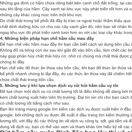
Những gia đình có hầm chứa riêng biệt bên cạnh chỗ đất trống, tại các
sau khi lắng của hầm. Cây xanh tại khu vực này phát triển tốt hơn và 
những cây khác cùng mọc trên một khu vực.
Do chất thải trong bể phốt đã đầy bị tràn ra ngoài hoặc thẩm thấu qua
chất dinh dưỡng hữu cơ cho các cây xanh gần đó, nên bạn sẽ nhận th
ngay khu vực đó phát triển xanh tươi hơn so với các loại cây khác tro
4. Những biện pháp hạn chế hầm cầu mau đầy
Để hạn chế việc hầm mau đầy thì bạn cần biết cách sử dụng bồn cầu 
Không đổ xà bông còn dư sau khi giặt đồ vào bồn cầu, làm chết các lợi
này giúp phân hủy chất thải hữu cơ, nhờ có chúng mà chất thải được
chóng bì đầy.
Hạn chế việc đổ thức ăn thừa vào bồn cầu, khi bạn đổ thức ăn thừa v
bể phốt nhanh chóng bị lắp đầy, do các thức ăn thừa này đã chiếm hế
chứa chất thải trong bồn cầu.
5. Những lưu ý khi lựa chọn dịch vụ rút hút hầm cầu uy tín
Để lựa chọn một dịch vụ có chất lượng tốt là điều không dễ dàng bởi h
kém chất lượng xuất hiện trên thị trường. Đại tín xin chỉ cho bạn cách
có chất lượng tốt bằng cách như sau:
Bạn lên trang mạng google tìm kiếm các dịch vụ được xuất hiện ở đầu
google, bởi những dịch vụ được đề xuất ở đầu trang tìm kiếm thường l
lượng tốt, với đầy đủ các thông tin về dịch vụ công ty, sđt, giá tiền và 
dung về dịch vụ, bạn có thể vào xem và tham khảo tìm hiểu kỹ về các 