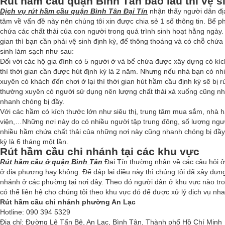
Rút hầm cầu quận Bình Tân bao lâu thì vệ s
Dịch vụ rút hầm cầu quận Bình Tân Đại Tín
nhận thấy người dân đ
tâm về vấn đề này nên chúng tôi xin được chia sẻ 1 số thông tin. Bể ph
chứa các chất thải của con người trong quá trình sinh hoạt hằng ngày
gian thì bạn cần phải vệ sinh định kỳ, để thông thoáng và có chỗ chứa 
sinh làm sạch như sau:
Đối với các hộ gia đình có 5 người ở và bể chứa được xây dựng có kí
thì thời gian cần được hút định kỳ là 2 năm. Nhưng nếu nhà bạn có n
xuyên có khách đến chơi ở lại thì thời gian hút hầm cầu định kỳ sẽ bị r
thường xuyên có người sử dụng nên lượng chất thải xả xuống cũng nhi
nhanh chóng bị đầy.
Với các hầm có kích thước lớn như siêu thị, trung tâm mua sắm, nhà 
viện,…Những nơi này do có nhiều người tập trung đông, số lượng ngư
nhiều hầm chứa chất thải của những nơi này cũng nhanh chóng bị đầy, 
kỳ là 6 tháng một lần.
Rút hầm cầu chi nhánh tại các khu vực
Rút hầm cầu ở quận Bình Tân
Đại Tín thường nhận về các câu hỏi ở
ở địa phương hay không. Để đáp lại điều này thì chúng tôi đã xây dựn
nhánh ở các phường tại nơi đây. Theo đó người dân ở khu vực nào tr
có thể liên hệ cho chúng tôi theo khu vực đó để được xử lý dịch vụ nh
Rút hầm cầu chi nhánh phường An Lạc
Hotline: 090 394 5329
Địa chỉ: Đường Lê Tấn Bê, An Lạc, Bình Tân, Thành phố Hồ Chí Minh