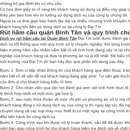
những hộ gia đình khi có nhu cầu.
Có hóa đơn giấy tờ rõ ràng khi khách hàng sử dụng và điều này giúp
thấy yên tâm hơn khi tin tưởng sử dụng dịch vụ của công ty chúng tôi.
Ngoài ra có thời gian bảo hành lâu dài và nhiều chương trình khuyến
khách hàng khi đến sử dụng dịch vụ tại công ty Đại Tín.
Rút hầm cầu quận Bình Tân và quy trình ch
Dịch vụ rút hầm cầu tại Quận Bình Tân
Đại Tín luôn được đánh giá l
dịch vụ tốt thông qua một quy trình xử lý chuyên nghiệp. Khi từng bướ
hiện trường hầm cầu nhằm nắm bắt rõ về tình hình đang xảy ra tại nh
nghiệp của khách hàng và đưa ra phương án xử lý tốt nhất. Để hiểu rõ 
môi trường của Đại Tín thì bạn hãy đọc qua phần nội dung sau đây.
Bước 1: Đơn vị tiếp nhận thông tin của khách hàng qua điện thoại, tra
nắm bắt rõ về vấn đề mà khách hàng đang gặp phải. Tư vấn giải thích 
của đơn vị cho khách hàng hiểu rõ hơn.
Bước 2: Cho nhân viên qua tận nơi đánh giá xem xét tình hình thực t
lý thích hợp nhất và một mức giá hợp lý.
Bước 3: sau cuộc thỏa thuận về mức chi phí và phương án xử lý mà nh
khách hàng đông ý sử dụng dịch vụ của công ty thì ngay lập tức đội ng
chuyên dụng và các loại máy móc thiết bị có mặt ngay tại công trình tr
đầu tiến hành thi công dịch vụ.
Bước 4: Công trình sau khi được xử lý hoàn thành, vấn đề đã được kh
viên bàn giao công trình lại cho khách hàng kiểm tra đánh giá về chất 