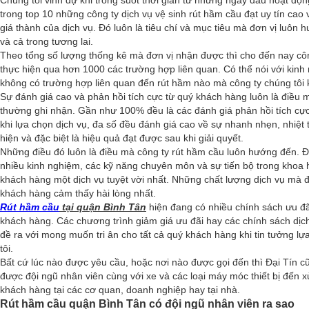
trong top 10 những công ty dịch vụ vệ sinh rút hầm cầu đạt uy tín cao
giá thành của dịch vụ. Đó luôn là tiêu chí và mục tiêu mà đơn vị luôn 
và cả trong tương lai.
Theo tổng số lượng thống kê mà đơn vị nhận được thì cho đến nay cô
thực hiện qua hơn 1000 các trường hợp liên quan. Có thể nói với kinh
không có trường hợp liên quan đến rút hầm nào mà công ty chúng tôi 
Sự đánh giá cao và phản hồi tích cực từ quý khách hàng luôn là điều m
thường ghi nhận. Gần như 100% đều là các đánh giá phản hồi tích cự
khi lựa chọn dịch vụ, đa số đều đánh giá cao về sự nhanh nhẹn, nhiệt 
hiện và đặc biệt là hiệu quả đạt được sau khi giải quyết.
Những điều đó luôn là điều mà công ty rút hầm cầu luôn hướng đến. Đơ
nhiều kinh nghiệm, các kỹ năng chuyên môn và sự tiến bộ trong khoa 
khách hàng một dịch vụ tuyệt vời nhất. Những chất lượng dịch vụ mà 
khách hàng cảm thấy hài lòng nhất.
Rút hầm cầu
tại quận Bình Tân
hiện đang có nhiều chính sách ưu đ
khách hàng. Các chương trình giảm giá ưu đãi hay các chính sách dịc
đề ra với mong muốn tri ân cho tất cả quý khách hàng khi tin tưởng l
tôi.
Bất cứ lúc nào được yêu cầu, hoặc nơi nào được gọi đến thì Đại Tín c
được đội ngũ nhân viên cùng với xe và các loại máy móc thiết bị đến x
khách hàng tại các cơ quan, doanh nghiệp hay tại nhà.
Rút hầm cầu quận Bình Tân có đội ngũ nhân viên ra sao