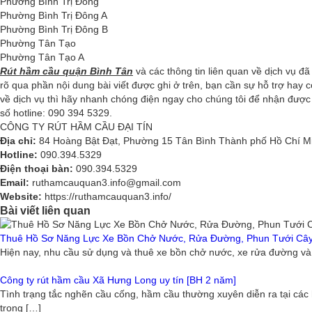
Phường Bình Trị Đông
Phường Bình Trị Đông A
Phường Bình Trị Đông B
Phường Tân Tạo
Phường Tân Tạo A
Rút hầm cầu quận Bình Tân
và các thông tin liên quan về dịch vụ đã
rõ qua phần nội dung bài viết được ghi ở trên, bạn cần sự hỗ trợ hay 
về dịch vụ thì hãy nhanh chóng điện ngay cho chúng tôi để nhận được 
số hotline: 090 394 5329.
CÔNG TY RÚT HẦM CẦU ĐẠI TÍN
Địa chỉ:
84 Hoàng Bật Đạt, Phường 15 Tân Bình Thành phố Hồ Chí Mi
Hotline:
090.394.5329
Điện thoại bàn:
090.394.5329
Email:
ruthamcauquan3.info@gmail.com
Website:
https://ruthamcauquan3.info/
Bài viết liên quan
Thuê Hồ Sơ Năng Lực Xe Bồn Chở Nước, Rửa Đường, Phun Tưới Câ
Hiện nay, nhu cầu sử dụng và thuê xe bồn chở nước, xe rửa đường và
Công ty rút hầm cầu Xã Hưng Long uy tín [BH 2 năm]
Tình trạng tắc nghẽn cầu cống, hầm cầu thường xuyên diễn ra tại các h
trong […]