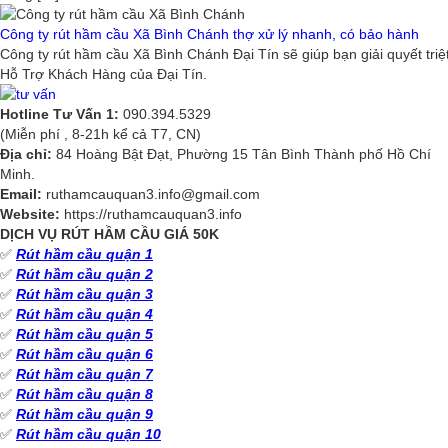
Công ty rút hầm cầu Xã Bình Chánh thợ xử lý nhanh, có bảo hành
Công ty rút hầm cầu Xã Bình Chánh Đại Tín sẽ giúp bạn giải quyết tri
Hỗ Trợ Khách Hàng của Đại Tín.
Hotline Tư Vấn 1:
090.394.5329
(Miễn phí , 8-21h kể cả T7, CN)
Địa chỉ:
84 Hoàng Bật Đạt, Phường 15 Tân Bình Thành phố Hồ Chí
Minh.
Email:
ruthamcauquan3.info@gmail.com
Website:
https://ruthamcauquan3.info
DỊCH VỤ RÚT HẦM CẦU GIÁ 50K
✅
Rút hầm cầu quận 1
✅
Rút hầm cầu quận 2
✅
Rút hầm cầu quận 3
✅
Rút hầm cầu quận 4
✅
Rút hầm cầu quận 5
✅
Rút hầm cầu quận 6
✅
Rút hầm cầu quận 7
✅
Rút hầm cầu quận 8
✅
Rút hầm cầu quận 9
✅
Rút hầm cầu quận 10