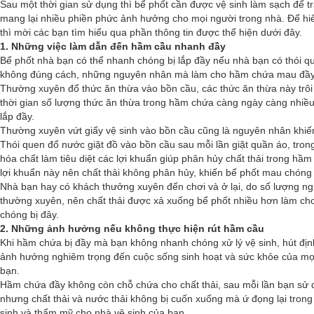
Sau một thời gian sử dụng thì bể phốt cần được vệ sinh làm sạch để t
mang lại nhiều phiền phức ảnh hưởng cho mọi người trong nhà. Để h
thì mời các bạn tìm hiểu qua phần thông tin được thể hiện dưới đây.
1. Những việc làm dẫn đến hầm cầu nhanh đầy
Bể phốt nhà bạn có thể nhanh chóng bị lắp đầy nếu nhà bạn có thói 
không đúng cách, những nguyên nhân mà làm cho hầm chứa mau đầy 
Thường xuyên đổ thức ăn thừa vào bồn cầu, các thức ăn thừa này trô
thời gian số lượng thức ăn thừa trong hầm chứa càng ngày càng nhiề
lắp đầy.
Thường xuyên vứt giấy vệ sinh vào bồn cầu cũng là nguyên nhân khiế
Thói quen đổ nước giặt đồ vào bồn cầu sau mỗi lần giặt quần áo, tron
hóa chất làm tiêu diệt các lợi khuẩn giúp phân hủy chất thải trong hầ
lợi khuẩn này nên chất thải không phân hủy, khiến bể phốt mau chóng 
Nhà bạn hay có khách thưởng xuyên đến chơi và ở lại, do số lượng n
thường xuyên, nên chất thải được xả xuống bể phốt nhiều hơn làm c
chóng bị đây.
2. Những ảnh hưởng nếu không thực hiện rút hầm cầu
Khi hầm chứa bị đầy mà bạn không nhanh chóng xử lý vệ sinh, hút định 
ảnh hưởng nghiêm trọng đến cuộc sống sinh hoạt và sức khỏe của mọi
bạn.
Hầm chứa đầy không còn chỗ chứa cho chất thải, sau mỗi lần bạn sử
nhưng chất thải và nước thải không bị cuốn xuống mà ứ đọng lại trong
sinh và thẩm mỹ cho nhà vệ sinh của bạn