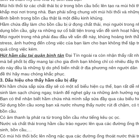
Mùi hôi thối từ các chất thải bị ứ trong bồn cầu bốc lên tạo ra mùi hôi t
khắp mọi nơi trong nhà. Bạn phải sống chung với mùi hôi thối và những
lềnh bềnh trong bồn cầu thật là một điều kinh khủng.
Hầm chứa đầy làm cho bồn cầu bị ứ đọng chất thải, mọi người trong nh
dụng bồn cầu, gây ra những sự cố bất tiện trong vấn đề sinh hoạt hằn
Mọi người trong nhà phải đau đầu về vấn đề này, khủng hoảng tinh thầ
stress, ảnh hưởng đến công việc của bạn làm cho bạn không thể tập tr
quả công việc kém.
Hút hầm cầu tại quận bình tân
Đại Tín ngoài ra còn nhận thấy rất n
mà bể phốt bị đầy mang lại cho gia đình bạn không chỉ có nhiêu đây th
do này đều là những lý do phổ biến nhất ở địa phương nên người dân
đề thì hãy mau chóng khắc phục.
3. Dấu hiệu cho thấy hầm cầu bị đầy
Khi hầm chứa sắp sửa đầy sẽ có một số biểu hiện cụ thể, bạn rất dễ nh
sinh làm sạch chúng ngay, tránh để nghẹt gây ra những ảnh hưởng ng
Bạn có thể nhận biết hầm chứa nhà mình sắp sửa đầy qua cáu biểu hi
Sử dụng bồn cầu xong bạn xả nước nhưng thấy nước rút đi chậm, có th
bồn cầu.
Có âm thanh lạ phát ra từ trong bồn cầu như tiếng kêu ọc ọc.
Nước và chất thải trong hầm cầu trào ngược lên qua các đường ống t
sinh, bồn cầu,…
Có mùi hôi thối bốc lên nồng nặc qua các đường ống thoát nước thải t