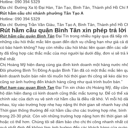
Hotline: 090 394 5329
Địa chỉ: Đường Xa lộ Đại Hàn, Tân Tạo, Bình Tân, Thành phố Hồ Chí
Rút hầm cầu chi nhánh phường Tân Tạo A
Hotline: 090 394 5329
Địa chỉ: Đường Trần Văn Giàu, Tân Tạo A, Bình Tân, Thành phố Hồ C
Rút hầm cầu quận Bình Tân xin phép trả lời
Rút hầm cầu quận Bình Tân
Đại Tín trong nhiều ngày qua đã tiếp nh
những câu hỏi thắc mắc liên quan đến dịch vụ chẳng hạn như giá cả d
có bảo hành không? hay còn nhiều câu hỏi khác liên quan đến các vấ
ty đã tổng hợp các thắc mắc của mọi người lại dưới đây, đơn vị sẽ trả 
thể nhất.
Chị Hoàng Mỹ hiện đang cùng gia đình kinh doanh một hàng nước nhỏ
Đôi phường Bình Trị Đông A quận Bình Tân đã có một thắc mắc liên qua
kinh doanh buôn bán nên tôi muốn hỏi thời gian thi công sẽ kéo dài tro
cũng sợ ảnh hưởng đến khách hàng cũng như quá trình buôn bán.”
Rut ham cau quan Binh Tan
Đại Tín xin chào chị Hoàng Mỹ, đây cũn
hộ dân hiện đang có kinh doanh cũng thắc mắc tương tự. Để có thể xá
chính xác của dịch vụ vệ sinh rút hầm cầu là điều rất khó. Vì mỗi hộ dâ
nhau, tùy vào trường hợp nhẹ hay nặng thì thời gian sẽ nhanh hay ch
Thời gian thông thường để rút hầm cầu cho các trường hợp nhẹ, bình
trong 20-30 phút. Còn với những trường hợp nặng hơn thì thời gian sẽ
hoặc có thể hơn. Chúng tôi sẽ đảm bảo cho chị thi công nhanh nhất c
quả nhất định để không làm ảnh hưởng đến các khách hàng của quán.