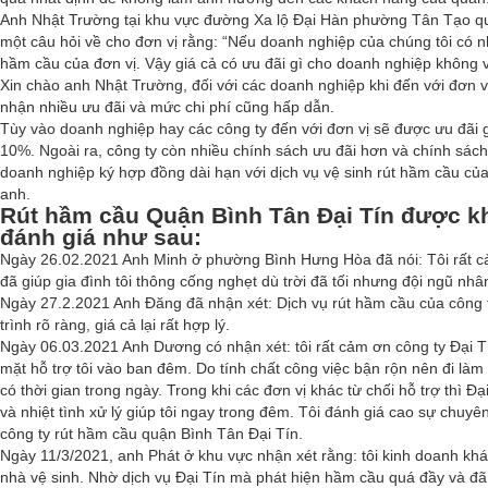
Anh Nhật Trường tại khu vực đường Xa lộ Đại Hàn phường Tân Tạo q
một câu hỏi về cho đơn vị rằng: “Nếu doanh nghiệp của chúng tôi có n
hầm cầu của đơn vị. Vậy giá cả có ưu đãi gì cho doanh nghiệp không 
Xin chào anh Nhật Trường, đối với các doanh nghiệp khi đến với đơn v
nhận nhiều ưu đãi và mức chi phí cũng hấp dẫn.
Tùy vào doanh nghiệp hay các công ty đến với đơn vị sẽ được ưu đãi 
10%. Ngoài ra, công ty còn nhiều chính sách ưu đãi hơn và chính sác
doanh nghiệp ký hợp đồng dài hạn với dịch vụ vệ sinh rút hầm cầu của
anh.
Rút hầm cầu Quận Bình Tân Đại Tín được k
đánh giá như sau:
Ngày 26.02.2021 Anh Minh ở phường Bình Hưng Hòa đã nói: Tôi rất c
đã giúp gia đình tôi thông cống nghẹt dù trời đã tối nhưng đội ngũ nhân 
Ngày 27.2.2021 Anh Đăng đã nhận xét: Dịch vụ rút hầm cầu của công ty
trình rõ ràng, giá cả lại rất hợp lý.
Ngày 06.03.2021 Anh Dương có nhận xét: tôi rất cảm ơn công ty Đại T
mặt hỗ trợ tôi vào ban đêm. Do tính chất công việc bận rộn nên đi làm
có thời gian trong ngày. Trong khi các đơn vị khác từ chối hỗ trợ thì Đạ
và nhiệt tình xử lý giúp tôi ngay trong đêm. Tôi đánh giá cao sự chuy
công ty rút hầm cầu quận Bình Tân Đại Tín.
Ngày 11/3/2021, anh Phát ở khu vực nhận xét rằng: tôi kinh doanh kh
nhà vệ sinh. Nhờ dịch vụ Đại Tín mà phát hiện hầm cầu quá đầy và đã