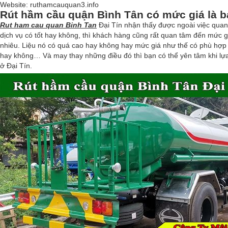
Website: ruthamcauquan3.info
Rút hầm cầu quận Bình Tân có mức giá là b
Hút
Bể
Rut ham cau quan Binh Tan
Đại Tín nhận thấy được ngoài việc quan
Phốt
dịch vụ có tốt hay không, thì khách hàng cũng rất quan tâm đến mức g
nhiêu. Liệu nó có quá cao hay không hay mức giá như thế có phù hợp v
Tin
hay không… Và may thay những điều đó thì bạn có thể yên tâm khi lự
tức
ở Đại Tín.