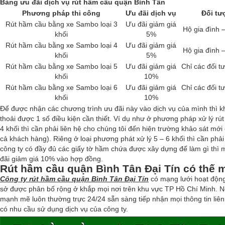
Bảng ưu đãi dịch vụ rút hầm cầu quận Bình Tân
Phương pháp thi công
Ưu đãi dịch vụ
Đối tư
Rút hầm cầu bằng xe Sambo loại 3
Ưu đãi giảm giá
Hộ gia đình 
khối
5%
Rút hầm cầu bằng xe Sambo loại 4
Ưu đãi giảm giá
Hộ gia đình 
khối
5%
Rút hầm cầu bằng xe Sambo loại 5
Ưu đãi giảm giá
Chỉ các đối 
khối
10%
Rút hầm cầu bằng xe Sambo loại 6
Ưu đãi giảm giá
Chỉ các đối 
khối
10%
Để được nhận các chương trình ưu đãi này vào dịch vụ của mình thì 
thoải được 1 số điều kiện cần thiết. Ví dụ như ở phương pháp xử lý rú
4 khối thì cần phải liên hệ cho chúng tôi đến hiện trường khảo sát mới
cả khách hàng). Riêng ở loại phương phát xử lý 5 – 6 khối thì cần phả
công ty có đầy đủ các giấy tờ hầm chứa được xây dựng để làm gì thì
đãi giảm giá 10% vào hợp đồng.
Rút hầm cầu quận Bình Tân Đại Tín có thế 
Công ty rút hầm cầu quận Bình Tân Đại Tín
có mạng lưới hoạt động 
sở được phân bố rộng ở khắp mọi nơi trên khu vực TP Hồ Chí Minh. N
mạnh mẽ luôn thường trực 24/24 sẵn sàng tiếp nhận mọi thông tin liên
có nhu cầu sử dụng dịch vụ của công ty.