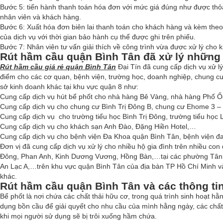
Bước 5: tiến hành thanh toán hóa đơn với mức giá đúng như được th
nhân viên và khách hàng.
Bước 6: Xuất hóa đơn biên lai thanh toán cho khách hàng và kèm the
của dịch vụ với thời gian bảo hành cụ thể được ghi trên phiếu.
Bước 7: Nhân viên tư vấn giải thích về công trình vừa được xử lý cho 
Rút hầm cầu quận Bình Tân đã xử lý những
Rút hầm cầu giá rẻ quận Bình Tân
Đại Tín đã cung cấp dịch vụ xử lý 
điểm cho các cơ quan, bệnh viện, trường học, doanh nghiệp, chung c
sở kinh doanh khác tại khu vực quận 8 như:
Cung cấp dịch vụ hút bể phốt cho nhà hàng Bê Vàng, nhà hàng Phố 
Cung cấp dịch vụ cho chung cư Bình Trị Đông B, chung cư Ehome 3 
Cung cấp dịch vụ cho trường tiểu học Bình Trị Đông, trường tiểu học
Cung cấp dịch vụ cho khách sạn Anh Đào, Đặng Hiền Hotel,…
Cung cấp dịch vụ cho bệnh viện Đa Khoa quận Bình Tân, bệnh viện 
Đơn vị đã cung cấp dịch vụ xử lý cho nhiều hộ gia đình trên nhiều c
Đông, Phan Anh, Kinh Dương Vương, Hồng Bàn,…tại các phường Tân T
An Lạc A,…trên khu vực quận Bình Tân của địa bàn TP Hồ Chí Minh và
khác.
Rút hầm cầu quận Bình Tân và các thông tin
Bể phốt là nơi chứa các chất thải hữu cơ, trong quá trình sinh hoạt h
dụng bồn cầu để giải quyết cho nhu cầu của mình hằng ngày, các chất
khi mọi người sử dụng sẽ bị trôi xuống hầm chứa.