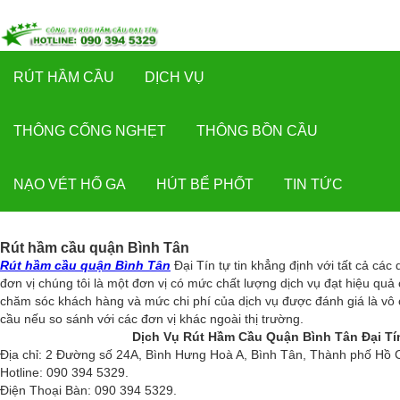
☰
Rút
RÚT HẦM CẦU
DỊCH VỤ
hầm
cầu
THÔNG CỐNG NGHẸT
THÔNG BỒN CẦU
Dịch
vụ
NẠO VÉT HỐ GA
HÚT BỂ PHỐT
TIN TỨC
Thông
cống
nghẹt
Rút hầm cầu quận Bình Tân
Thông
Rút hầm cầu quận Bình Tân
Đại Tín tự tin khẳng định với tất cả cá
bồn
đơn vị chúng tôi là một đơn vị có mức chất lượng dịch vụ đạt hiệu quả 
cầu
chăm sóc khách hàng và mức chi phí của dịch vụ được đánh giá là vô
cầu nếu so sánh với các đơn vị khác ngoài thị trường.
Nạo
Dịch Vụ Rút Hầm Cầu Quận Bình Tân Đại Tí
vét
Địa chỉ: 2 Đường số 24A, Bình Hưng Hoà A, Bình Tân, Thành phố Hồ 
hố
Hotline: 090 394 5329.
ga
Điện Thoại Bàn: 090 394 5329.