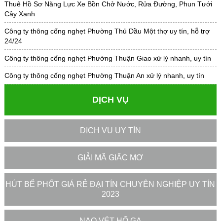
Thuê Hồ Sơ Năng Lực Xe Bồn Chở Nước, Rửa Đường, Phun Tưới
Cây Xanh
Công ty thông cống nghẹt Phường Thủ Dầu Một thợ uy tín, hỗ trợ
24/24
Công ty thông cống nghẹt Phường Thuận Giao xử lý nhanh, uy tín
Công ty thông cống nghẹt Phường Thuận An xử lý nhanh, uy tín
DỊCH VỤ
DỊCH VỤ UY TÍN
GIẢI MÃ GIẤC MƠ
HÚT BỂ PHỐT GIÁ RẺ ĐẠI TÍN CHUYÊN NGHIỆP UY TÍN
2023
NẠO VÉT HỐ GA