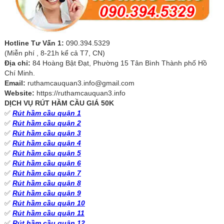
Hotline Tư Vấn 1:
090.394.5329
(Miễn phí , 8-21h kể cả T7, CN)
Địa chỉ:
84 Hoàng Bật Đạt, Phường 15 Tân Bình Thành phố Hồ
Chí Minh.
Email:
ruthamcauquan3.info@gmail.com
Website:
https://ruthamcauquan3.info
DỊCH VỤ RÚT HẦM CẦU GIÁ 50K
✅
Rút hầm cầu quận 1
✅
Rút hầm cầu quận 2
✅
Rút hầm cầu quận 3
✅
Rút hầm cầu quận 4
✅
Rút hầm cầu quận 5
✅
Rút hầm cầu quận 6
✅
Rút hầm cầu quận 7
✅
Rút hầm cầu quận 8
✅
Rút hầm cầu quận 9
✅
Rút hầm cầu quận 10
✅
Rút hầm cầu quận 11
✅
Rút hầm cầu quận 12