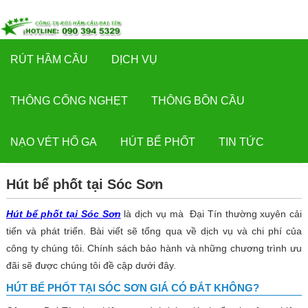
☰
RÚT HẦM CẦU
DỊCH VỤ
THÔNG CỐNG NGHẸT
THÔNG BỒN CẦU
NẠO VÉT HỐ GA
HÚT BỂ PHỐT
TIN TỨC
Hút bể phốt tại Sóc Sơn
Hút bể phốt tại Sóc Sơn
là dịch vụ mà Đại Tín thường xuyên cải
tiến và phát triển. Bài viết sẽ tổng qua về dịch vụ và chi phí của
công ty chúng tôi. Chính sách bảo hành và những chương trình ưu
đãi sẽ được chúng tôi đề cập dưới đây.
HÚT BỂ PHỐT TẠI SÓC SƠN GIÁ CÓ ĐẮT KHÔNG?