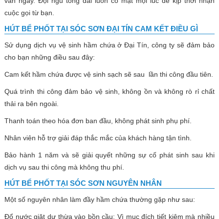
vấn ngay. Đội ngũ tổng đài luôn có mặt mọi lúc để kịp thời nhận
cuộc gọi từ bạn.
HÚT BỂ PHỐT TẠI SÓC SƠN ĐẠI TÍN CAM KẾT ĐIỀU GÌ
Sử dụng dịch vụ vệ sinh hầm chứa ở Đại Tín, công ty sẽ đảm bảo
cho bạn những điều sau đây:
Cam kết hầm chứa được vệ sinh sạch sẽ sau lần thi công đầu tiên.
Quá trình thi công đảm bảo vệ sinh, không ồn và không rò rỉ chất
thải ra bên ngoài.
Thanh toán theo hóa đơn ban đầu, không phát sinh phụ phí.
Nhân viên hỗ trợ giải đáp thắc mắc của khách hàng tận tình.
Bảo hành 1 năm và sẽ giải quyết những sự cố phát sinh sau khi
dịch vụ sau thi công mà không thu phí.
HÚT BỂ PHỐT TẠI SÓC SƠN NGUYÊN NHÂN
Một số nguyên nhân làm đầy hầm chứa thường gặp như sau:
Đổ nước giặt dư thừa vào bồn cầu: Vì mục đích tiết kiệm mà nhiều