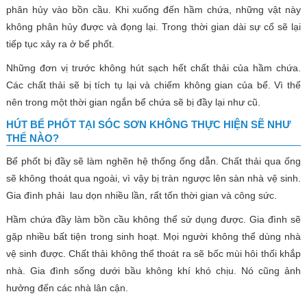
phân hủy vào bồn cầu. Khi xuống đến hầm chứa, những vật này
không phân hủy được và đọng lại. Trong thời gian dài sự cố sẽ lại
tiếp tục xảy ra ở bể phốt.
Những đơn vị trước không hút sạch hết chất thải của hầm chứa.
Các chất thải sẽ bị tích tụ lại và chiếm không gian của bể. Vì thế
nên trong một thời gian ngắn bể chứa sẽ bị đầy lại như cũ.
HÚT BỂ PHỐT TẠI SÓC SƠN KHÔNG THỰC HIỆN SẼ NHƯ
THẾ NÀO?
Bể phốt bị đầy sẽ làm nghẽn hệ thống ống dẫn. Chất thải qua ống
sẽ không thoát qua ngoài, vì vậy bị tràn ngược lên sàn nhà vệ sinh.
Gia đình phải lau dọn nhiều lần, rất tốn thời gian và công sức.
Hầm chứa đầy làm bồn cầu không thể sử dụng được. Gia đình sẽ
gặp nhiều bất tiện trong sinh hoạt. Mọi người không thể dùng nhà
vệ sinh được. Chất thải không thể thoát ra sẽ bốc mùi hôi thối khắp
nhà. Gia đình sống dưới bầu không khí khó chịu. Nó cũng ảnh
hưởng đến các nhà lân cận.