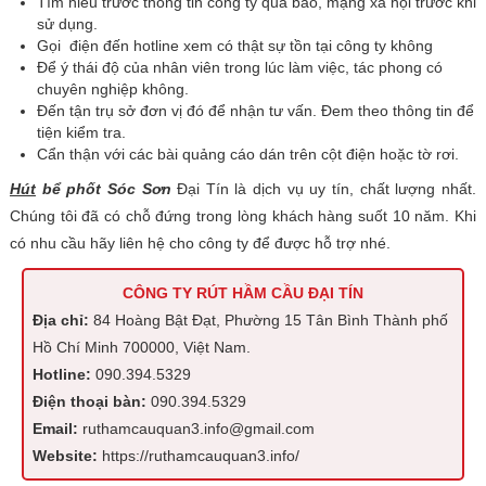
Tìm hiểu trước thông tin công ty qua báo, mạng xã hội trước khi
sử dụng.
Gọi điện đến hotline xem có thật sự tồn tại công ty không
Để ý thái độ của nhân viên trong lúc làm việc, tác phong có
chuyên nghiệp không.
Đến tận trụ sở đơn vị đó để nhận tư vấn. Đem theo thông tin để
tiện kiểm tra.
Cẩn thận với các bài quảng cáo dán trên cột điện hoặc tờ rơi.
Hút
bể phốt Sóc Sơn
Đại Tín là dịch vụ uy tín, chất lượng nhất.
Chúng tôi đã có chỗ đứng trong lòng khách hàng suốt 10 năm. Khi
có nhu cầu hãy liên hệ cho công ty để được hỗ trợ nhé.
CÔNG TY RÚT HẦM CẦU ĐẠI TÍN
Địa chỉ:
84 Hoàng Bật Đạt, Phường 15 Tân Bình Thành phố
Hồ Chí Minh 700000, Việt Nam.
Hotline:
090.394.5329
Điện thoại bàn:
090.394.5329
Email:
ruthamcauquan3.info@gmail.com
Website:
https://ruthamcauquan3.info/