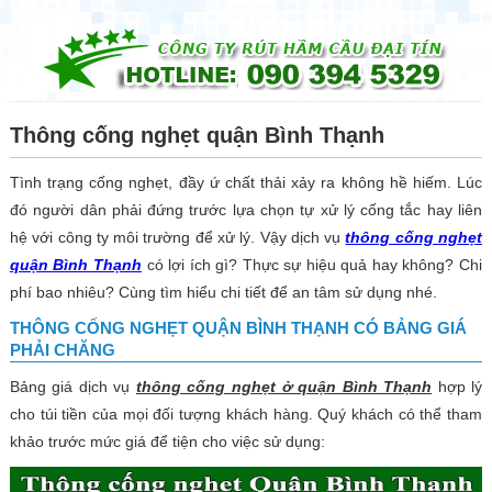
☰
Thông cống nghẹt quận Bình Thạnh
Tình trạng cống nghẹt, đầy ứ chất thải xảy ra không hề hiếm. Lúc
đó người dân phải đứng trước lựa chọn tự xử lý cống tắc hay liên
hệ với công ty môi trường để xử lý. Vậy dịch vụ
thông cống nghẹt
quận Bình Thạnh
có lợi ích gì? Thực sự hiệu quả hay không? Chi
phí bao nhiêu? Cùng tìm hiểu chi tiết để an tâm sử dụng nhé.
THÔNG CỐNG NGHẸT QUẬN BÌNH THẠNH CÓ BẢNG GIÁ
PHẢI CHĂNG
Bảng giá dịch vụ
thông cống nghẹt ở quận Bình Thạnh
hợp lý
cho túi tiền của mọi đối tượng khách hàng. Quý khách có thể tham
khảo trước mức giá để tiện cho việc sử dụng: