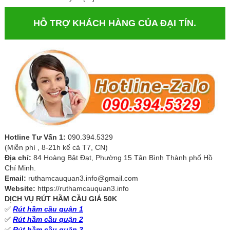
HỖ TRỢ KHÁCH HÀNG CỦA ĐẠI TÍN.
Hotline Tư Vấn 1:
090.394.5329
(Miễn phí , 8-21h kể cả T7, CN)
Địa chỉ:
84 Hoàng Bật Đạt, Phường 15 Tân Bình Thành phố Hồ
Chí Minh.
Email:
ruthamcauquan3.info@gmail.com
Website:
https://ruthamcauquan3.info
DỊCH VỤ RÚT HẦM CẦU GIÁ 50K
✅
Rút hầm cầu quận 1
✅
Rút hầm cầu quận 2
✅
Rút hầm cầu quận 3