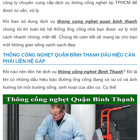
công ty chuyên cung cấp dịch vụ thông cống nghẹt tại TPHCM để
được tư vấn, xử lý.
Khi bạn sử dụng dịch vụ
thong cong nghet quan binh thanh
chúng tôi thì toàn bộ hệ thống ống cống nhà bạn được xử lý một
cách nhanh chóng, triệt để. Chúng tôi cam kết sẽ mang lại cho bạn
một không gian sống xanh-sạch-đẹp.
THÔNG CỐNG NGHẸT QUẬN BÌNH THẠNH DẤU HIỆU CẦN
PHẢI LIÊN HỆ GẤP
Khi nào nên liên hệ dịch vụ
thông cống nghẹt Bình Thạnh
? Đó là
khi có những dấu hiệu báo đường ống cống đang có sự có và ảnh
hưởng tới môi trường sống, sinh hoạt của dân cư. Cụ thể: