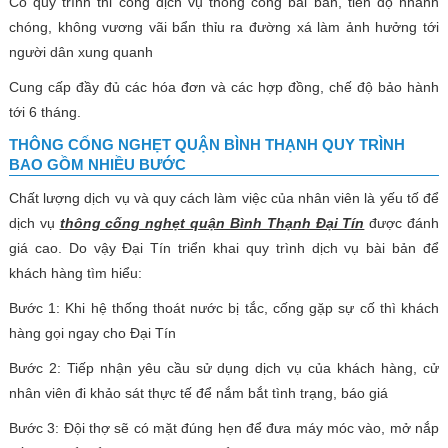
Có quy trình thi công dịch vụ thông cống bài bản, tiến độ nhanh
chóng, không vương vãi bẩn thỉu ra đường xá làm ảnh hưởng tới
người dân xung quanh
Cung cấp đầy đủ các hóa đơn và các hợp đồng, chế độ bảo hành
tới 6 tháng.
THÔNG CỐNG NGHẸT QUẬN BÌNH THẠNH QUY TRÌNH
BAO GỒM NHIỀU BƯỚC
Chất lượng dịch vụ và quy cách làm việc của nhân viên là yếu tố để
dịch vụ
thông cống nghẹt quận Bình Thạnh Đại Tín
được đánh
giá cao. Do vậy Đại Tín triển khai quy trình dịch vụ bài bản để
khách hàng tìm hiểu:
Bước 1: Khi hệ thống thoát nước bị tắc, cống gặp sự cố thì khách
hàng gọi ngay cho Đại Tín
Bước 2: Tiếp nhận yêu cầu sử dụng dịch vụ của khách hàng, cử
nhân viên đi khảo sát thực tế để nắm bắt tình trạng, báo giá
Bước 3: Đội thợ sẽ có mặt đúng hẹn để đưa máy móc vào, mở nắp