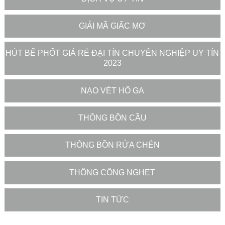
GIẢI MÃ GIẤC MƠ
HÚT BỂ PHỐT GIÁ RẺ ĐẠI TÍN CHUYÊN NGHIỆP UY TÍN
2023
NẠO VÉT HỐ GA
THÔNG BỒN CẦU
THÔNG BỒN RỬA CHÉN
THÔNG CỐNG NGHẸT
TIN TỨC