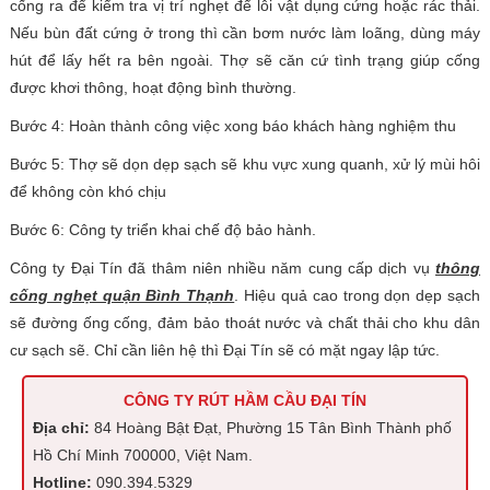
cống ra để kiểm tra vị trí nghẹt để lôi vật dụng cứng hoặc rác thải.
Nếu bùn đất cứng ở trong thì cần bơm nước làm loãng, dùng máy
hút để lấy hết ra bên ngoài. Thợ sẽ căn cứ tình trạng giúp cống
được khơi thông, hoạt động bình thường.
Bước 4: Hoàn thành công việc xong báo khách hàng nghiệm thu
Bước 5: Thợ sẽ dọn dẹp sạch sẽ khu vực xung quanh, xử lý mùi hôi
để không còn khó chịu
Bước 6: Công ty triển khai chế độ bảo hành.
Công ty Đại Tín đã thâm niên nhiều năm cung cấp dịch vụ
thông
cống nghẹt quận Bình Thạnh
. Hiệu quả cao trong dọn dẹp sạch
sẽ đường ống cống, đảm bảo thoát nước và chất thải cho khu dân
cư sạch sẽ. Chỉ cần liên hệ thì Đại Tín sẽ có mặt ngay lập tức.
CÔNG TY RÚT HẦM CẦU ĐẠI TÍN
Địa chỉ:
84 Hoàng Bật Đạt, Phường 15 Tân Bình Thành phố
Hồ Chí Minh 700000, Việt Nam.
Hotline:
090.394.5329