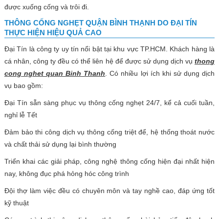
được xuống cống và trôi đi.
THÔNG CỐNG NGHẸT QUẬN BÌNH THẠNH DO ĐẠI TÍN
THỰC HIỆN HIỆU QUẢ CAO
Đại Tín là công ty uy tín nổi bật tại khu vực TP.HCM. Khách hàng là
cá nhân, công ty đều có thể liên hệ để được sử dụng dịch vụ
thong
cong nghet quan Binh Thanh
. Có nhiều lợi ích khi sử dụng dịch
vụ bao gồm:
Đại Tín sẵn sàng phục vụ thông cống nghẹt 24/7, kể cả cuối tuần,
nghỉ lễ Tết
Đảm bảo thi công dịch vụ thông cống triệt để, hệ thống thoát nước
và chất thải sử dụng lại bình thường
Triển khai các giải pháp, công nghệ thông cống hiện đại nhất hiện
nay, không đục phá hỏng hóc công trình
Đội thợ làm việc đều có chuyên môn và tay nghề cao, đáp ứng tốt
kỹ thuật