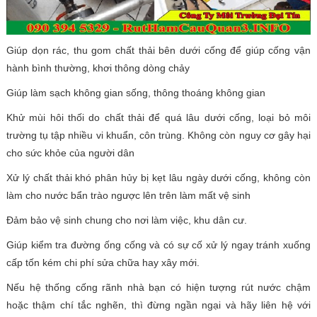
Giúp dọn rác, thu gom chất thải bên dưới cống để giúp cống vận
hành bình thường, khơi thông dòng chảy
Giúp làm sạch không gian sống, thông thoáng không gian
Khử mùi hôi thối do chất thải để quá lâu dưới cống, loại bỏ môi
trường tụ tập nhiều vi khuẩn, côn trùng. Không còn nguy cơ gây hại
cho sức khỏe của người dân
Xử lý chất thải khó phân hủy bị kẹt lâu ngày dưới cống, không còn
làm cho nước bẩn trào ngược lên trên làm mất vệ sinh
Đảm bảo vệ sinh chung cho nơi làm việc, khu dân cư.
Giúp kiểm tra đường ống cống và có sự cố xử lý ngay tránh xuống
cấp tốn kém chi phí sửa chữa hay xây mới.
Nếu hệ thống cống rãnh nhà bạn có hiện tượng rút nước chậm
hoặc thậm chí tắc nghẽn, thì đừng ngần ngại và hãy liên hệ với