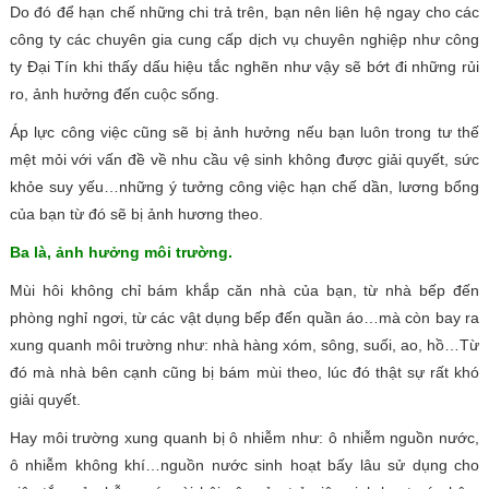
Do đó để hạn chế những chi trả trên, bạn nên liên hệ ngay cho các
công ty các chuyên gia cung cấp dịch vụ chuyên nghiệp như công
ty Đại Tín khi thấy dấu hiệu tắc nghẽn như vậy sẽ bớt đi những rủi
ro, ảnh hưởng đến cuộc sống.
Áp lực công việc cũng sẽ bị ảnh hưởng nếu bạn luôn trong tư thế
mệt mỏi với vấn đề về nhu cầu vệ sinh không được giải quyết, sức
khỏe suy yếu…những ý tưởng công việc hạn chế dần, lương bổng
của bạn từ đó sẽ bị ảnh hương theo.
Ba là, ảnh hưởng môi trường.
Mùi hôi không chỉ bám khắp căn nhà của bạn, từ nhà bếp đến
phòng nghỉ ngơi, từ các vật dụng bếp đến quần áo…mà còn bay ra
xung quanh môi trường như: nhà hàng xóm, sông, suối, ao, hồ…Từ
đó mà nhà bên cạnh cũng bị bám mùi theo, lúc đó thật sự rất khó
giải quyết.
Hay môi trường xung quanh bị ô nhiễm như: ô nhiễm nguồn nước,
ô nhiễm không khí…nguồn nước sinh hoạt bấy lâu sử dụng cho