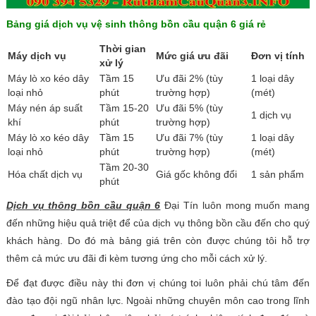
Bảng giá dịch vụ vệ sinh thông bồn cầu quận 6 giá rẻ
Thời gian
Máy dịch vụ
Mức giá ưu đãi
Đơn vị tính
xử lý
Máy lò xo kéo dây
Tầm 15
Ưu đãi 2% (tùy
1 loại dây
loại nhỏ
phút
trường hợp)
(mét)
Máy nén áp suất
Tầm 15-20
Ưu đãi 5% (tùy
1 dịch vụ
khí
phút
trường hợp)
Máy lò xo kéo dây
Tầm 15
Ưu đãi 7% (tùy
1 loại dây
loại nhỏ
phút
trường hợp)
(mét)
Tầm 20-30
Hóa chất dịch vụ
Giá gốc không đổi
1 sản phẩm
phút
Dịch vụ thông bồn cầu quận 6
Đại Tín luôn mong muốn mang
đến những hiệu quả triệt để của dịch vụ thông bồn cầu đến cho quý
khách hàng. Do đó mà bảng giá trên còn được chúng tôi hỗ trợ
thêm cả mức ưu đãi đi kèm tương ứng cho mỗi cách xử lý.
Để đạt được điều này thi đơn vị chúng toi luôn phải chú tâm đến
đào tạo đội ngũ nhân lực. Ngoài những chuyên môn cao trong lĩnh