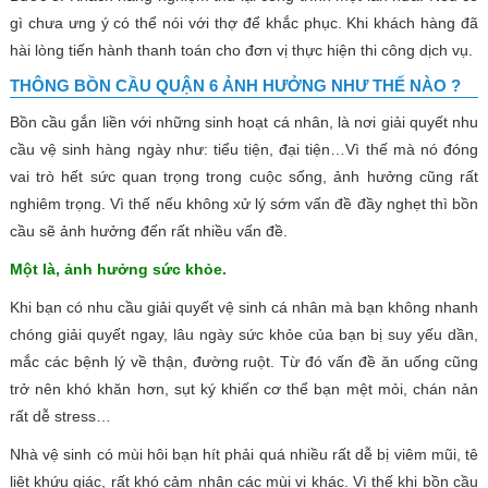
gì chưa ưng ý có thể nói với thợ để khắc phục. Khi khách hàng đã
hài lòng tiến hành thanh toán cho đơn vị thực hiện thi công dịch vụ.
THÔNG BỒN CẦU QUẬN 6 ẢNH HƯỞNG NHƯ THẾ NÀO ?
Bồn cầu gắn liền với những sinh hoạt cá nhân, là nơi giải quyết nhu
cầu vệ sinh hàng ngày như: tiểu tiện, đại tiện…Vì thế mà nó đóng
vai trò hết sức quan trọng trong cuộc sống, ảnh hưởng cũng rất
nghiêm trọng. Vì thế nếu không xử lý sớm vấn đề đầy nghẹt thì bồn
cầu sẽ ảnh hưởng đến rất nhiều vấn đề.
Một là, ảnh hưởng sức khỏe.
Khi bạn có nhu cầu giải quyết vệ sinh cá nhân mà bạn không nhanh
chóng giải quyết ngay, lâu ngày sức khỏe của bạn bị suy yếu dần,
mắc các bệnh lý về thận, đường ruột. Từ đó vấn đề ăn uống cũng
trở nên khó khăn hơn, sụt ký khiến cơ thể bạn mệt mỏi, chán nản
rất dễ stress…
Nhà vệ sinh có mùi hôi bạn hít phải quá nhiều rất dễ bị viêm mũi, tê
liệt khứu giác, rất khó cảm nhận các mùi vị khác. Vì thế khi bồn cầu