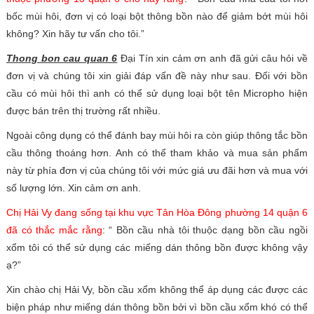
bốc mùi hôi, đơn vị có loại bột thông bồn nào để giảm bớt mùi hôi
không? Xin hãy tư vấn cho tôi.”
T
hong bon cau quan 6
Đại Tín xin cảm ơn anh đã gửi câu hỏi về
đơn vị và chúng tôi xin giải đáp vấn đề này như sau. Đối với bồn
cầu có mùi hôi thì anh có thể sử dụng loại bột tên Micropho hiện
được bán trên thị trường rất nhiều.
Ngoài công dụng có thể đánh bay mùi hôi ra còn giúp thông tắc bồn
cầu thông thoáng hơn. Anh có thể tham khảo và mua sản phẩm
này từ phía đơn vị của chúng tôi với mức giá ưu đãi hơn và mua với
số lượng lớn. Xin cảm ơn anh.
Chị Hải Vy đang sống tại khu vực Tân Hòa Đông phường 14 quận 6
đã có thắc mắc rằng
: “ Bồn cầu nhà tôi thuộc dạng bồn cầu ngồi
xổm tôi có thể sử dụng các miếng dán thông bồn được không vậy
ạ?”
Xin chào chị Hải Vy, bồn cầu xổm không thể áp dụng các được các
biện pháp như miếng dán thông bồn bởi vì bồn cầu xổm khó có thể