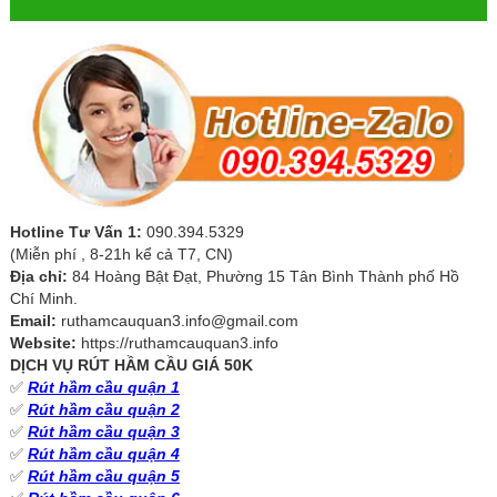
Hotline Tư Vấn 1:
090.394.5329
(Miễn phí , 8-21h kể cả T7, CN)
Địa chỉ:
84 Hoàng Bật Đạt, Phường 15 Tân Bình Thành phố Hồ
Chí Minh.
Email:
ruthamcauquan3.info@gmail.com
Website:
https://ruthamcauquan3.info
DỊCH VỤ RÚT HẦM CẦU GIÁ 50K
✅
Rút hầm cầu quận 1
✅
Rút hầm cầu quận 2
✅
Rút hầm cầu quận 3
✅
Rút hầm cầu quận 4
✅
Rút hầm cầu quận 5