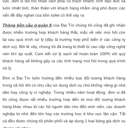
vực, đơn vị đòi hỏi nhân viên phải có trách nhiệm, tính đạo đức và
luôn nhiệt tình, thân thiện với khách hàng nhằm ứng phó được các
vấn đề đầy nghẹt của bồn toilet có thể xảy ra.
Thông bồn cầu ở quận 6
của Đại Tín chúng tôi cũng đã ghi nhận
được nhiều trường hợp khách hàng thắc mắc về việc mùi hôi còn
lại sau quá trình xử lý (đây là trường hợp phổ biến ở các công ty
dịch vụ). Bởi lẽ vậy, chúng tôi đã trang bị thiết bị cao cấp công nghệ
nén khí áp suất. Cam kết xử lý sạch sẽ hoàn toàn 100% với quý
khách hàng sẽ không gây ra các tình trạng mùi hôi trong quá trình
xử lý.
Đơn vị Đại Tín luôn hướng đến nhiều loại đối tượng khách hàng
trong xã hội khi có nhu cầu sử dụng dịch vụ chứ không riêng gì nhà
dân hay công ty xí nghiệp. Trong nhiều năm hoạt động, đơn vị đã
thi công được rất nhiều trường hợp đến từ mọi đối tượng khách
hàng khác nhau từ các hộ người dân cho đến sinh viên, các doanh
nghiệp từ nhỏ đến lớn hay các trường học ở khu vực lân cận. Tất
cả đều được chúng tôi phân phối và áp dụng 1 loại bảng giá dịch vụ
chung với nhau.