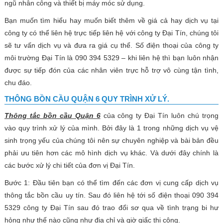
ngũ nhân công và thiết bị máy móc sử dụng.
Bạn muốn tìm hiểu hay muốn biết thêm về giá cả hay dịch vụ tại
công ty có thể liên hệ trực tiếp liên hệ với công ty Đại Tín, chúng tôi
sẽ tư vấn dịch vụ và đưa ra giá cụ thể. Số điện thoại của công ty
môi trường
Đại Tín là 090 394 5329 – khi liên hệ thì bạn luôn nhận
được sự tiếp đón của các nhân viên trực hỗ trợ vô cùng tận tình,
chu đáo.
THÔNG BỒN CẦU QUẬN 6 QUY TRÌNH XỬ LÝ.
Thông tắc bồn cầu Quận 6
của công ty Đại Tín luôn chú trọng
vào quy trình xử lý của mình. Bởi đây là 1 trong những dịch vụ vệ
sinh trọng yếu của chúng tôi nên sự chuyên nghiệp và bài bản đều
phải ưu tiên hơn các mô hình dịch vụ khác. Và dưới đây chính là
các bước xử lý chi tiết của đơn vị Đại Tín.
Bước 1: Đầu tiên bạn có thể tìm đến các đơn vị cung cấp dịch vụ
thông tắc bồn cầu uy tín. Sau đó liên hệ tới số điện thoại 090 394
5329 công ty Đại Tín sau đó trao đổi sơ qua về tình trạng bi hư
hỏng như thế nào cũng như địa chỉ và giờ giấc thi công.