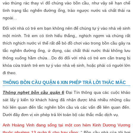
vào thùng rác thay vì đổ chúng vào bồn cầu, như vậy sẽ hạn chế
tình trạng tắc nghẽn đường ống, trào ngược nước và chất thải ra
ngoài…
Đối với nhà có trẻ em bạn không nên để chúng tự ý vào nhà vệ sinh
một mình. Trẻ em có tính hiếu thắng,, nghịch ngợm và chúng rất
thích nghịch nước vì thế rất dễ bỏ đồ chơi vào trong bồn cầu gây ra
tắc nghẽn đường ống, ứ đọng, các chất thải nước thải không lưu
thông xuống hầm chứa…Do đó đối với nhà có trẻ em cần trang bị
khóa cửa tránh trẻ em tự ý vào nhà vệ sinh, hoặc phải có người lớn
đi theo.
THÔNG BỒN CẦU QUẬN 6 XIN PHÉP TRẢ LỜI THẮC MẮC
Thông nghẹt bồn cầu quận 6
Đại Tín thông qua các cuộc khảo
sát lấy ý kiến từ khách hàng đã nhận được khá nhiều những câu
hỏi liên quan đến tắc nghẽn bồn cầu và các vấn đề liên quan đến.
Dưới đây đơn vị xin phép trả lời toàn bộ các thắc mắc dịch vụ.
Anh Hoàng Vinh đang sống tại một con hẻm Kinh Dương Vương
thuộc phường 13 quận 6 cho hay rằng
: “ Bồn cầu nhà của tôi hơi