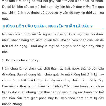
việc tắm rửa bỗng có mùi hôi gây cản trở việc sinh hoạt cá nhân.
Do đó khi bồn cầu có mùi hôi bạn hãy liên hệ với đơn vị Đại Tín qua
các chi nhánh trực thuộc để được xử lý vấn đề này kịp thời và hiệu
quả.
THÔNG BỒN CẦU QUẬN 6 NGUYÊN NHÂN LÀ ĐÂU ?
Nguyên nhân bồn cầu tắc nghẽn là đâu ? Đó là một câu hỏi được
nhiều khách hàng tìm kiếm, quan tâm. Bởi nguyên nhân của vấn đề
trên rất đa dạng. Dưới đây là một số nguyên nhân bạn hãy chú ý
nhé.
1. Do hầm chứa bị đầy.
Hầm chứa là nơi chứa các chất thải, rác thải, nước thải từ bồn cầu
đi xuống. Bạn sủ dụng hầm chứa quá lâu mà không hút định kỳ hay
cho những chất thải khó phân hủy vào cũng khiến hầm rút bị đầy.
Bạn nên có thời hạn rút hầm cầu định ký 2 lần/năm tránh hầm chứa
bị đầy đột xuất, những chất thải nên đổ vào thùng rác tránh cho hết
vào bồn cầu thời gian phân hủy lâu kéo theo hầm chứa bị đầy
nhanh chóng.