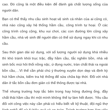
cao. Đó cũng là một điều kiện để đánh giá chất lượng sống của
người dân.
Bạn có thể thấy nhu cầu sinh hoạt vệ sinh cá nhân của ai cũng có,
nhà nào cũng xây hệ thống hầm cầu, công trình tự hoại. Ở các
công trình công cộng, khu vui chơi, các con đường lớn cũng xây
hầm cầu, nhà vệ sinh để người dân có thể sử dụng ngay khi có nhu
cầu.
Sau thời gian dài sử dụng, với số lượng người sử dụng khá nhiều
thì khó tránh khỏi trục trặc, đầy hầm cầu, tắc nghẽn bồn, nhà vệ
sinh bốc mùi hôi thối nồng nặc, ứ đọng nước, tràn chất thải ra ngoài
bồn cầu,…Vì thế cần phải chú ý thường xuyên dọn dẹp và định kỳ
hút hầm chứa, kiểm tra hệ thống để sửa chữa kịp thời. Đối với nhà
dân ở tắc bồn cầu đơn giản có thể thông được tại nhà.
Thế nhưng trường hợp tắc bên trong hay hỏng đường ống, đầy
chất thải hầm cầu thì một mình không thể tự làm hết được. Yêu cầu
đối với công việc này cần phải có hiểu biết về kỹ thuật, đội ngũ thợ
lành nghề để xử lý hiệu quả và an toàn. Tránh trường hợp làm việc