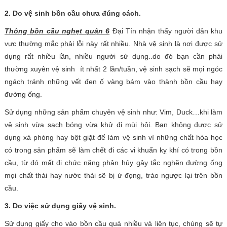
2. Do vệ sinh bồn cầu chưa đúng cách.
Thông bồn cầu nghẹt quận 6
Đại Tín nhận thấy người dân khu
vực thường mắc phải lỗi này rất nhiều. Nhà vệ sinh là nơi được sử
dụng rất nhiều lần, nhiều người sử dụng..do đó bạn cần phải
thường xuyên vệ sinh ít nhất 2 lần/tuần, vệ sinh sạch sẽ mọi ngóc
ngách tránh những vết đen ố vàng bám vào thành bồn cầu hay
đường ống.
Sử dụng những sản phẩm chuyên vệ sinh như: Vim, Duck…khi làm
vệ sinh vừa sạch bóng vừa khử đi mùi hôi. Bạn không được sử
dụng xà phòng hay bột giặt để làm vệ sinh vì những chất hóa học
có trong sản phẩm sẽ làm chết đi các vi khuẩn kỵ khí có trong bồn
cầu, từ đó mất đi chức năng phân hủy gây tắc nghẽn đường ống
mọi chất thải hay nước thải sẽ bị ứ đọng, trào ngược lại trên bồn
cầu.
3. Do việc sử dụng giấy vệ sinh.
Sử dụng giấy cho vào bồn cầu quá nhiều và liên tục, chúng sẽ tự