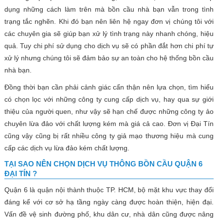
dụng những cách làm trên mà bồn cầu nhà bạn vẫn trong tình
trạng tắc nghẽn. Khi đó bạn nên liên hệ ngay đơn vị chúng tôi với
các chuyên gia sẽ giúp bạn xử lý tình trạng này nhanh chóng, hiệu
quả. Tuy chi phí sử dụng cho dịch vụ sẽ có phần đắt hơn chi phí tự
xử lý nhưng chúng tôi sẽ đảm bảo sự an toàn cho hệ thống bồn cầu
nhà bạn.
Đồng thời bạn cần phải cảnh giác cẩn thận nên lựa chọn, tìm hiểu
có chọn lọc với những công ty cung cấp dịch vụ, hay qua sự giới
thiệu của người quen, như vậy sẽ hạn chế được những công ty ảo
chuyên lừa đảo với chất lượng kém mà giá cả cao. Đơn vị Đại Tín
cũng vậy cũng bị rất nhiều công ty giả mạo thương hiệu mà cung
cấp các dịch vụ lừa đảo kém chất lượng.
TẠI SAO NÊN CHỌN DỊCH VỤ THÔNG BỒN CẦU QUẬN 6
ĐẠI TÍN ?
Quận 6 là quận nội thành thuộc TP. HCM, bộ mặt khu vực thay đổi
đáng kể với cơ sở hạ tầng ngày càng được hoàn thiện, hiện đại.
Vấn đề vệ sinh đường phố, khu dân cư, nhà dân cũng được nâng