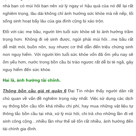
nhà bạn có mùi hôi bạn nên xử lý ngay vì hậu quả của nó để lại rất
nghiêm trọng, lâu dài không chỉ ảnh hưởng sức khỏe mà nề nếp, lối
sống sinh hoạt bấy lâu của gia đình cũng bị xáo trộn.
Đối với các mẹ bầu, người lớn tuổi sức khỏe sẽ bị ảnh hưởng trầm
trọng hơn. Không đi vệ sinh được, ngửi phải mùi hôi…mẹ bầu rất
dễ mệt mỏi, buồn nôn, suy nhược cơ thể dẫn đến triệu chứng sinh
non nguy hiểm. Với người lớn tuổi sức khỏe vốn đã ốm yếu nay sẽ
ốm yếu hơn, nước trong bồn cầu bị trào ngược rất dễ bị té ngã, gây
nguy hiểm đến sức khỏe.
Hai là, ảnh hưởng tài chính.
Thông bồn cầu giá rẻ quận 6
Đại Tín nhận thấy người dân rất
chủ quan về vấn đề nghiêm trọng này nhất. Việc sử dụng các dịch
vụ thông bồn cầu tốn khá nhiều chi phí, hay mua những vật liệu tự
thông tắc bồn cầu tại nhà, xử lý mùi hôi, chi trả cho những lần đi vệ
sinh công cộng…nhiều lần như thế sẽ tốn rất nhiều, ảnh hưởng đến
tài chính gia đình.