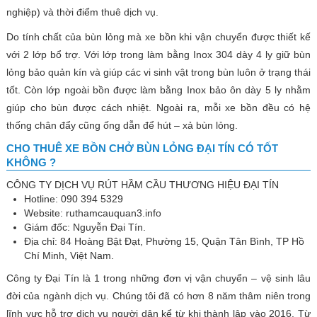
nghiệp) và thời điểm thuê dịch vụ.
Do tính chất của bùn lỏng mà xe bồn khi vận chuyển được thiết kế
với 2 lớp bổ trợ. Với lớp trong làm bằng Inox 304 dày 4 ly giữ bùn
lỏng bảo quản kín và giúp các vi sinh vật trong bùn luôn ở trạng thái
tốt. Còn lớp ngoài bồn được làm bằng Inox bảo ôn dày 5 ly nhằm
giúp cho bùn được cách nhiệt. Ngoài ra, mỗi xe bồn đều có hệ
thống chân đẩy cũng ống dẫn để hút – xả bùn lỏng.
CHO THUÊ XE BỒN CHỞ BÙN LỎNG ĐẠI TÍN CÓ TỐT
KHÔNG ?
CÔNG TY DỊCH VỤ RÚT HẦM CẦU THƯƠNG HIỆU ĐẠI TÍN
Hotline: 090 394 5329
Website: ruthamcauquan3.info
Giám đốc: Nguyễn Đại Tín.
Địa chỉ: 84 Hoàng Bật Đạt, Phường 15, Quận Tân Bình, TP Hồ
Chí Minh, Việt Nam.
Công ty Đại Tín là 1 trong những đơn vị vận chuyển – vệ sinh lâu
đời của ngành dịch vụ. Chúng tôi đã có hơn 8 năm thâm niên trong
lĩnh vực hỗ trợ dịch vụ người dân kể từ khi thành lập vào 2016. Từ