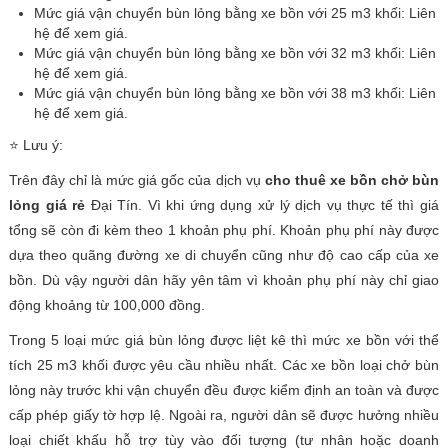
Mức giá vận chuyển bùn lỏng bằng xe bồn với 25 m3 khối: Liên
hệ để xem giá.
Mức giá vận chuyển bùn lỏng bằng xe bồn với 32 m3 khối: Liên
hệ để xem giá.
Mức giá vận chuyển bùn lỏng bằng xe bồn với 38 m3 khối: Liên
hệ để xem giá.
⭐ Lưu ý:
Trên đây chỉ là mức giá gốc của dịch vụ
cho thuê xe bồn chở bùn
lỏng giá rẻ
Đại Tín. Vì khi ứng dụng xử lý dịch vụ thực tế thì giá
tổng sẽ còn đi kèm theo 1 khoản phụ phí. Khoản phụ phí này được
dựa theo quãng đường xe di chuyển cũng như độ cao cấp của xe
bồn. Dù vậy người dân hãy yên tâm vì khoản phụ phí này chỉ giao
động khoảng từ 100,000 đồng.
Trong 5 loại mức giá bùn lỏng được liệt kê thì mức xe bồn với thể
tích 25 m3 khối được yêu cầu nhiều nhất. Các xe bồn loại chở bùn
lỏng này trước khi vận chuyển đều được kiểm định an toàn và được
cấp phép giấy tờ hợp lệ. Ngoài ra, người dân sẽ được hưởng nhiều
loại chiết khấu hỗ trợ tùy vào đối tượng (tư nhân hoặc doanh