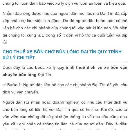
chúng tôi luôn đảm bảo việc xử lý dịch vụ luôn an toàn và hiệu quả.
Nhằm đáp ứng được nhu cầu người dân mọi lúc mà Đại Tín đã sắp
xếp nhân sự làm việc linh động. Do đó người dân hoàn toàn có thể
liên hệ cho các chi nhánh của chúng tôi vào bất kì lúc nào. Và hiện
tại chúng tôi cũng là 1 trong số ít đơn vị hỗ trợ cả cuối tuần và dịp
lễ.
CHO THUÊ XE BỒN CHỞ BÙN LỎNG ĐẠI TÍN QUY TRÌNH
XỬ LÝ CHI TIẾT
Dưới đây là các bước xử lý quy trình
thuê dịch vụ xe bồn vận
chuyển bùn lỏng
Đại Tín.
✅ Bước 1: Người dân liên hệ cho các chi nhánh Đại Tín để yêu cầu
dịch vụ vận chuyển.
Người dân (tư nhân hoặc doanh nghiệp) có nhu cầu thuê dịch vụ
chở bùn lỏng sẽ liên hệ với Đại Tín qua số hotline. Khi đó, các tư
vấn viên của chúng tôi sẽ ghi nhận thông tin về nhu cầu cũng như
yêu cầu ghi nhận cả thông tin liên hệ của người dân. Đây là điều