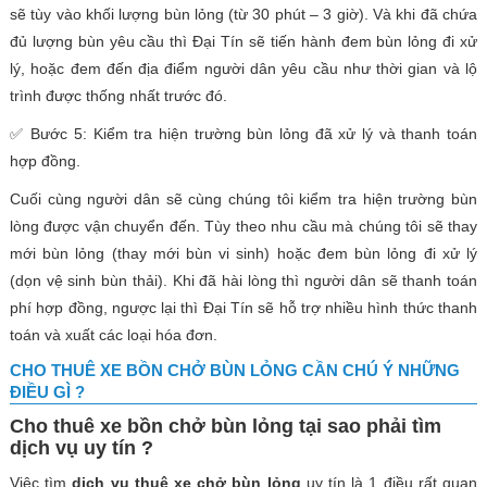
sẽ tùy vào khối lượng bùn lỏng (từ 30 phút – 3 giờ). Và khi đã chứa
đủ lượng bùn yêu cầu thì Đại Tín sẽ tiến hành đem bùn lỏng đi xử
lý, hoặc đem đến địa điểm người dân yêu cầu như thời gian và lộ
trình được thống nhất trước đó.
✅ Bước 5: Kiểm tra hiện trường bùn lỏng đã xử lý và thanh toán
hợp đồng.
Cuối cùng người dân sẽ cùng chúng tôi kiểm tra hiện trường bùn
lòng được vận chuyển đến. Tùy theo nhu cầu mà chúng tôi sẽ thay
mới bùn lỏng (thay mới bùn vi sinh) hoặc đem bùn lỏng đi xử lý
(dọn vệ sinh bùn thải). Khi đã hài lòng thì người dân sẽ thanh toán
phí hợp đồng, ngược lại thì Đại Tín sẽ hỗ trợ nhiều hình thức thanh
toán và xuất các loại hóa đơn.
CHO THUÊ XE BỒN CHỞ BÙN LỎNG CẦN CHÚ Ý NHỮNG
ĐIỀU GÌ ?
Cho thuê xe bồn chở bùn lỏng tại sao phải tìm
dịch vụ uy tín ?
Việc tìm
dịch vụ thuê xe chở bùn lỏng
uy tín là 1 điều rất quan