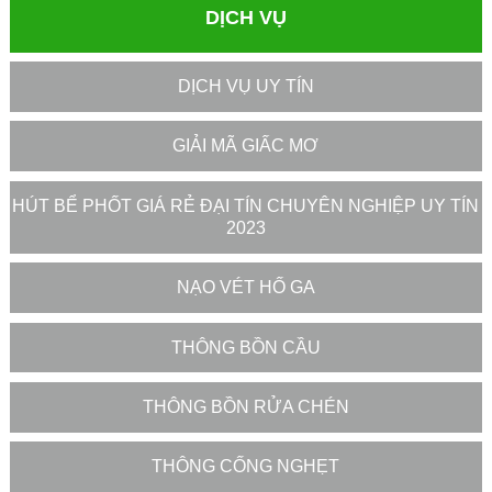
DỊCH VỤ
DỊCH VỤ UY TÍN
GIẢI MÃ GIẤC MƠ
HÚT BỂ PHỐT GIÁ RẺ ĐẠI TÍN CHUYÊN NGHIỆP UY TÍN
2023
NẠO VÉT HỐ GA
THÔNG BỒN CẦU
THÔNG BỒN RỬA CHÉN
THÔNG CỐNG NGHẸT