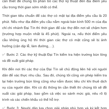
cần thiết để chúng tôi phân bổ các thợ kỹ thuật đến địa điểm yêu
cầu trong thời gian sớm nhất có thể.
Thời gian tiêu chuẩn để các thợ có mặt tại địa điểm yêu cầu là 20
phút. Nếu như địa điểm yêu cầu nằm ngoài bán kính 500 m của địa
chỉ chi nhánh Đại Tín thì thời gian để các thợ đến nơi sẽ chậm hơn
(trường hợp muộn nhất là 45 phút). Ngoài ra, nếu thời điểm yêu
cầu không ủng hộ thì thời gian các thợ có mặt cũng sẽ bị ảnh
hưởng (cận dịp lễ, làm đường,…).
✅ Bước 2: Các thợ kỹ thuật Đại Tín kiểm tra hiện trường bùn lỏng
và đề xuất giải pháp.
Khi đến nơi thì các thợ của Đại Tín sẽ chủ động liên hệ với người
dân để xác thực nhu cầu. Sau đó, chúng tôi cũng xin phép kiểm tra
lại hiện trường bùn lỏng cũng như nắm được tiêu chí khi thuê dịch
vụ của người dân. Khi có đủ thông tin cần thiết thì chúng tôi sẽ đề
xuất các giải pháp, bao gồm cả việc so sánh mức giá, nêu rõ lộ
trình và các chiến khấu có thể hỗ trợ.
✅ Bước 3: Người dân lựa chọn giải pháp phù hợp và ký kết hợp