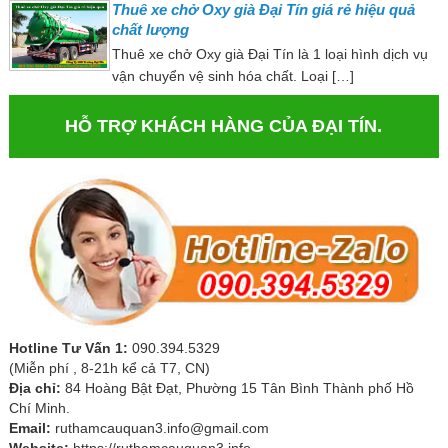
Thuê xe chở Oxy già Đại Tín giá rẻ hiệu quả
chất lượng
Thuê xe chở Oxy già Đại Tín là 1 loại hình dịch vụ
vận chuyển vệ sinh hóa chất. Loại […]
HỖ TRỢ KHÁCH HÀNG CỦA ĐẠI TÍN.
Hotline Tư Vấn 1:
090.394.5329
(Miễn phí , 8-21h kể cả T7, CN)
Địa chỉ:
84 Hoàng Bật Đạt, Phường 15 Tân Bình Thành phố Hồ
Chí Minh.
Email:
ruthamcauquan3.info@gmail.com
Website:
https://ruthamcauquan3.info