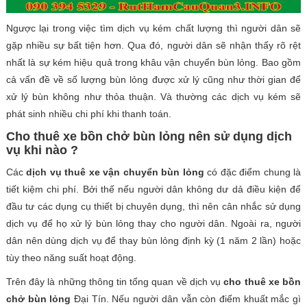
Ngược lại trong việc tìm dịch vụ kém chất lượng thì người dân sẽ
gặp nhiều sự bất tiện hơn. Qua đó, người dân sẽ nhận thấy rõ rệt
nhất là sự kém hiệu quả trong khâu vận chuyển bùn lỏng. Bao gồm
cả vấn đề về số lượng bùn lỏng được xử lý cũng như thời gian để
xử lý bùn không như thỏa thuận. Và thường các dịch vụ kém sẽ
phát sinh nhiều chi phí khi thanh toán.
Cho thuê xe bồn chở bùn lỏng nên sử dụng dịch
vụ khi nào ?
Các
dịch vụ thuê xe vận chuyển bùn lỏng
có đặc điểm chung là
tiết kiệm chi phí. Bởi thế nếu người dân không dư dả điều kiện để
đầu tư các dụng cụ thiết bị chuyên dụng, thì nên cân nhắc sử dụng
dịch vụ để họ xử lý bùn lỏng thay cho người dân. Ngoài ra, người
dân nên dùng dịch vụ để thay bùn lỏng định kỳ (1 năm 2 lần) hoặc
tùy theo năng suất hoạt động.
Trên đây là những thông tin tổng quan về dịch vụ
cho thuê xe bồn
chở
bùn lỏng
Đại Tín. Nếu người dân vẫn còn điểm khuất mắc gì