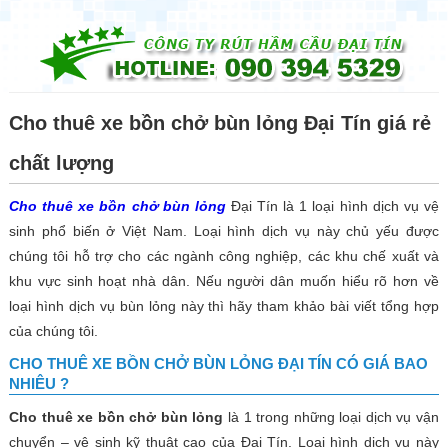
☰
Rút
hầm
cầu
Cho thuê xe bồn chở bùn lỏng Đại Tín giá rẻ
Dịch
chất lượng
vụ
Cho thuê xe bồn chở bùn lỏng
Đại Tín là 1 loại hình dịch vụ vệ
Thông
sinh phổ biến ở Việt Nam. Loại hình dịch vụ này chủ yếu được
cống
nghẹt
chúng tôi hỗ trợ cho các ngành công nghiệp, các khu chế xuất và
khu vực sinh hoạt nhà dân. Nếu người dân muốn hiểu rõ hơn về
Thông
loại hình dịch vụ bùn lỏng này thì hãy tham khảo bài viết tổng hợp
bồn
của chúng tôi.
cầu
CHO THUÊ XE BỒN CHỞ BÙN LỎNG ĐẠI TÍN CÓ GIÁ BAO
Nạo
NHIÊU ?
vét
hố
Cho thuê xe bồn chở bùn lỏng
là 1 trong những loại dịch vụ vận
ga
chuyển – vệ sinh kỹ thuật cao của Đại Tín. Loại hình dịch vụ này